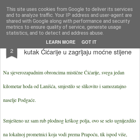
Istra photo blog POISTRI.EU © Putopisi | reportaže Istra i Kvarner
This site uses cookies from Google to deliver its services
and to analyze traffic. Your IP address and user-agent are
Pages
shared with Google along with performance and security
metrics to ensure quality of service, generate usage
statistics, and to detect and address abuse.
Putopisi po Istri @ Podgaće: Skriveni
MAY
LEARN MORE
GOT IT
2
kutak Ćićarije u zagrljaju moćne stijene
Na sjeverozapadnim obroncima mistične Ćićarije, svega jedan
kilometar hoda od Lanišća, smjestilo se slikovito i samozatajno
naselje
Podgaće
.
Smješteno uz sam rub plodnog krškog polja, ovo se selo ugnijezdilo
na lokalnoj prometnici koja vodi prema Prapoću, tik ispod više,