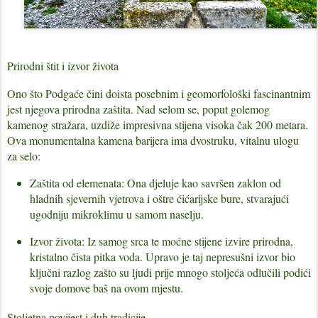
Prirodni štit i izvor života
Ono što Podgaće čini doista posebnim i geomorfološki fascinantnim
jest njegova prirodna zaštita. Nad selom se, poput golemog
kamenog stražara, uzdiže impresivna
stijena visoka čak 200 metara
.
Ova monumentalna kamena barijera ima dvostruku, vitalnu ulogu
za selo:
Zaštita od elemenata:
Ona djeluje kao savršen zaklon od
hladnih sjevernih vjetrova i oštre ćićarijske bure, stvarajući
ugodniju mikroklimu u samom naselju.
Izvor života:
Iz samog srca te moćne stijene izvire prirodna,
kristalno čista pitka voda. Upravo je taj nepresušni izvor bio
ključni razlog zašto su ljudi prije mnogo stoljeća odlučili podići
svoje domove baš na ovom mjestu.
Stoljetna povijest i duh tradicije