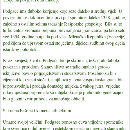
Podgaće ima duboko korijenje koje seže daleko u srednji vijek. U
povijesnim se dokumentima
prvi put spominje daleke 1358. godine
,
zajedno s ostalim selima tadašnje Rašporske gospoštije. Bila su to
turbulentna vremena prepuna previranja na granicama, pa tako selo
već
1394. godine potpada pod vlast Mletačke Republike (Venecije)
,
pod čijom će upravom ostati stoljećima, dijeleći sudbinu ovog dijela
istarskog poluotoka.
Kroz povijest, život u Podgaću bio je skroman, težak, ali duboko
povezan s prirodom. Stanovništvo se tradicionalno i gotovo
isključivo bavilo
poljodjelstvom i stočarstvom
. Posebno su bili
cijenjeni kao vrsni stočari, a njihova glavna gospodarska grana bila
je proizvodnja i prodaja domaćeg mlijeka. Svakog jutra, vrijedne
ruke mještana pripremale su mlijeko koje je prehranilo generacije i
bilo glavni izvor prihoda za tamošnje obitelji.
Sakralna baština i kamena arhitektura
Unatoč svojoj veličini, Podgaće ponosno čuva vrijedne spomenike
koji svjedoče o duhovnosti i estetskom osjećaju njegovih stanovnika