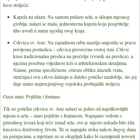
kroz stoljeća:
Kapela na ulazu:
Na samom prilazu selu, u sklopu mjesnog
groblja, nalazi se mala, jednostavna kapela koja posjetitelje
tiho uvodi u mirni ugođaj ovog kraja.
Crkvica sv. Ane:
Na zapadnom rubu naselja smjestila se prava
povijesna poslastica – crkvica posvećena svetoj Ani. Crkvu
krasi tradicionalna preslica na pročelju (zvonik na preslicu), a
njezina posebna vrijednost leži u arhitektonskim detaljima.
Naime, prema specifičnom, oštrom obliku ulaznih vrata,
stručnjaci ovu crkvu datiraju u daleko
gotičko razdoblje
, što joj
daje status neprocjenjivog svjedoka prohujalih stoljeća.
Oaza mira: Pojilište i fontana
Tik uz gotičku crkvicu sv. Ane nalazi se jedno od najslikovitijih
mjesta u selu –
staro pojilište s fontanom
. Napajano vodom s
prirodnog izvora koji teče iznad sela, ovo je mjesto nekada bilo žila
kucavica društvenog života. Tu se napajala stoka nakon dugog dana
na pašnjacima, a mještani su se okupljali kako bi razmijenili novosti