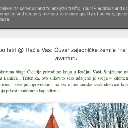
pisi | reportaže Istra i Kvarner
eliver its services and to analyze traffic. Your IP address and u
Upoznajte Istru i Kvarner kroz putopise, reportaž
ormance and security metrics to ensure quality of service, gene
buse.
Stari grad 
JUL
po Istri @ Račja Vas: Čuvar zajedničke zemlje i raj
29
povijesna o
avanturu
Grad koji se nije imao gdje 
Račjoj Vasi
skrivena blaga Ćićarije privodimo kraju u
. Smješteno 
Opatija se proslavila hoteli
u Lanišća i Trstenika, ovo slikovito selo udaljeno je svega 4 kilomet
obalu, a uz njih idu Park An
ovnici bave poljoprivredom, no iza mirne seoske svakodnevice krije
galebom na stijeni, možda na
i koja prkosi modernom kapitalizmu.
Kvarnera.
Opatijska je priča priča o 1
kupalištima i ljetnikovcima.
Lovranska je starija za tisuć