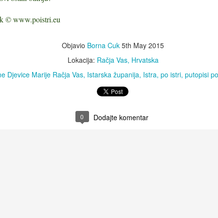
radili u zaštitu istarskog okoliša.
k © www.poistri.eu
5
Objavio
Borna Cuk
5th May 2015
Tko su bili galijoti? Zaboravljena povijest veslača s
UL
1
istočne obale Jadrana
Lokacija:
Račja Vas, Hrvatska
o su bili galijoti?
e Djevice Marije Račja Vas
Istarska županija
Istra
po istri
putopisi po 
ad danas pogledamo mirnu jadransku pučinu, teško je zamisliti da su
 njome stoljećima probijali brodovi pokretani isključivo ljudskom
nagom – redovima okovanih ili unajmljenih veslača poznatih pod
enom galijoti. Njihova sudbina bila je usko vezana uz uspon i pad
0
Dodajte komentar
etačke Republike, čija je vlast stoljećima obuhvaćala i istočnu obalu
drana, od Istre do Boke kotorske.
Jedinstveni mini muzej u hotelu Kvarner u Opatiji
UN
26
otkriva tajne prošlosti
novljeni hotel Kvarner poziva svoje goste na putovanje kroz vrijeme.
ošlost se ovdje otkriva kroz 290 sondi raspoređenih po javnim
ostorima — od restorana i Kristalne dvorane pa sve do samih soba.