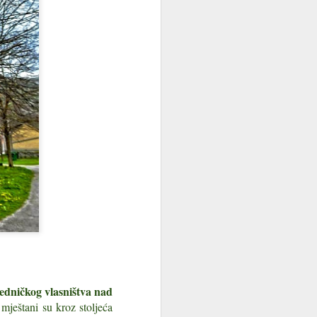
je gdje se obronci Učke najstrmije
i grad — jezgra koja se ne dičí brojem
 Ime mjesta prvi put nalazimo u
anina, u obliku Lauriana, po lovoru koji
Istra zemlja 143
JUL
8
zvonika: top 10
jedničkog vlasništva nad
istarskih mjesta po
 mještani su kroz stoljeća
dojmu kampanila