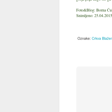
ug
Foto&Blog: Borna Ću
Snimljeno: 25.04.201
J
Tk
Oznake:
Crkva Blažen
K
se
s
im
Ml
Ja
J
Ob
Pr
pr