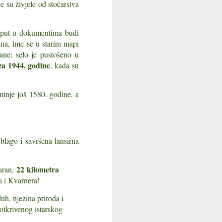
e su živjele od stočarstva
Ako ste ikada vozili istarskim
cestama u kasno poslijepodne,
kad sunce polegne po
se put u dokumentima budi
brežuljcima, znate taj prizor: iznad
na, ime se u starim mapi
svakog sela, na vrhu gotovo
svakog brijega, u nebo strši
ane: selo je pustošeno u
kameni toranj. Zvonik. Kampanil,
za 1944. godine
, kada su
kako se ovdje kaže — riječ koja je
u istarski govor stigla s Jadrana i
Venecije i ostala kao dio
minje još 1580. godine, a
identiteta.
Istra je, bez pretjerivanja, zemlja
zvonika. Prema podacima portala
Istra.hr, na poluotoku ih je čak 143
blago i savršena lansirna
— gotovo svako mjesto ima svoju
crkvu, a svaka crkva svoj
kampanil.
22 kilometra
aran,
a i Kvarnera!
uh, njezina priroda i
eotkrivenog istarskog