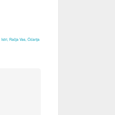
Istri
Račja Vas
Ćićarija