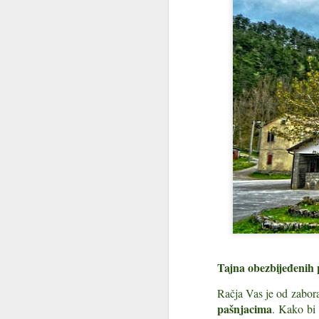
Akumulacijsko jezero
JUL
Tajna obezbijeđenih 
26
na Platku: gorsko oko
Račja Vas je od zabor
na propusnom kršu
pašnjacima
. Kako bi 
Akumulacijsko jezero na Platku: