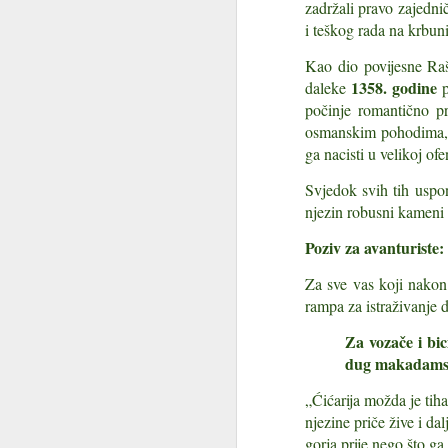
zadržali pravo zajedni
gorsko oko na propusnom kršu
i teškog rada na krbun
Ako ste šetali Platkom i između
Kao dio povijesne Raš
polazne stanice Radeševo i Malog
doma primijetili neobično jezero,
1358. godine
daleke
p
J
sigurno ste se zapitali čemu služi
počinje romantično p
i kako je ondje uopće nastalo.
osmanskim pohodima, s
Sk
ga nacisti u velikoj ofe
Platak je posljednjih godina
ne
doživio veliku transformaciju, a
Svjedok svih tih uspo
cr
najvidljiviji i vizualno najatraktivniji
njezin robusni kameni
novi detalj svakako je
I
akumulacijsko jezero. Ljeti izgleda
Poziv za avanturiste:
g
kao tirkizna oaza usred šume,
savršena kulisa za šetače i
Za sve vas koji nakon 
Za
bicikliste.
go
rampa za istraživanje d
J
pr
Za vozače i bici
dug makadams
Ka
br
„Ćićarija možda je tiha
kr
njezine priče žive i da
up
gorja prije nego što ga 