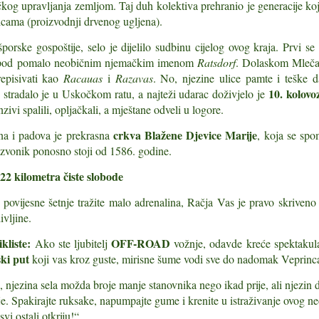
čkog upravljanja zemljom. Taj duh kolektiva prehranio je generacije koj
koji su oblikovali istarsku povijest
Istarska kuhinja spoj je kontinenta
icama (proizvodnji drvenog ugljena).
Istra, taj čarobni poluotok na
i mora, siromaške snalažljivosti i
porske gospoštije, selo je dijelilo sudbinu cijelog ovog kraja. Prvi 
raskrižju kultura, kroz stoljeća je
gospodske raskoši. Na istom
bila magnet za velike umove,
jelovniku naći ćete jela koja su
Legenda o sv. Pelagiju, zaštitniku Novigrada u Istri
od pomalo neobičnim njemačkim imenom
Ratsdorf
. Dolaskom Mleča
UL
umjetnike, vladare i pustolove koji
nekad hranila težake u polju i
6
repisivati kao
Racauas
i
Razavas
. No, njezine ulice pamte i teške d
Zaboravljena baština doline Mirne
su u njenim pejzažima, povijesti i
delicije koje danas privlače
10. kolovo
tradalo je u Uskočkom ratu, a najteži udarac doživjelo je
gradovima tražili utočište,
gurmane iz cijeloga svijeta. Da bi
riveni tek stotinjak metara od prometnice koja vodi prema Završju, u
nzivi spalili, opljačkali, a mještane odveli u logore.
inspiraciju ili odmor.
vaš boravak u Istri bio potpun,
posrednoj blizini slikovite doline rijeke Mirne, tiho propadaju ostaci
obavezno probajte neka od ovih
crkva Blažene Djevice Marije
na i padova je prekrasna
, koja se spo
kve sv. Pelagija.
Ova kronika stranaca koji su
jela.
 zvonik ponosno stoji od 1586. godine.
ostavili neizbrisiv trag u istarskoj
ako posvećena ranokršćanskom mučeniku iz 3. stoljeća, ova je
povijesti obogaćuje naše
Od tartufa iz motovunske šume i
 22 kilometra čiste slobode
rađevina danas tek oronuli podsjetnik na davna vremena.
razumijevanje o tome kako je Istra
boškarina do svježe ribe iz
postala dio europske i svjetske
Jadrana, istarska gastronomija
povijesne šetnje tražite malo adrenalina, Račja Vas je pravo skriveno 
nimljiv je podatak da je izvan sakralne funkcije već punih stotinu
kulturne mape.
jedna je od najraznolikijih i
dina – u prvoj polovici 20. stoljeća pa sve do 1950. godine, njezin je
ivljine.
najcjenjenijih u Hrvatskoj.
Ekološke udruge u Istri – tihi čuvari poluotoka
UL
ostor služio kao staja.
5
kliste:
OFF-ROAD
Ako ste ljubitelj
vožnje, odavde kreće spektakul
Ekološke udruge u Istri – tihi čuvari poluotoka
ki put
koji vas kroz guste, mirisne šume vodi sve do nadomak Veprinc
da govorimo o Istri, najčešće mislimo na njezine gradiće na
ežuljcima, tirkizno more i bogatu gastronomiju. No iza očuvanog
, njezina sela možda broje manje stanovnika nego ikad prije, ali njezin d
ajolika koji danas privlači posjetitelje iz cijeloga svijeta stoji i tiha,
lje. Spakirajte ruksake, napumpajte gume i krenite u istraživanje ovog n
orna borba ljudi koji su svoje slobodno vrijeme, znanje i entuzijazam
svi ostali otkriju!“