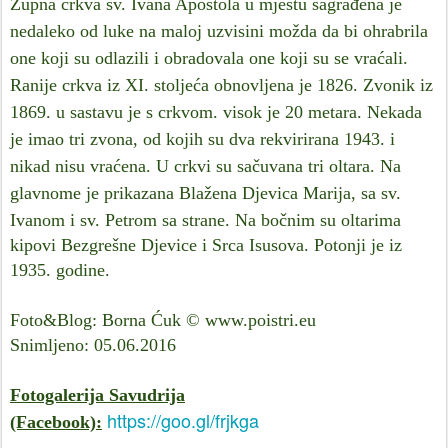
Župna crkva sv. Ivana Apostola
u mjestu sagrađena je
nedaleko od luke na maloj uzvisini možda da bi ohrabrila
one koji su odlazili i obradovala one koji su se vraćali.
Ranije crkva iz XI. stoljeća obnovljena je 1826. Zvonik iz
1869. u sastavu je s crkvom. visok je 20 metara. Nekada
je imao tri zvona, od kojih su dva rekvirirana 1943. i
nikad nisu vraćena. U crkvi su sačuvana tri oltara. Na
glavnome je prikazana Blažena Djevica Marija, sa sv.
Ivanom i sv. Petrom sa strane. Na bočnim su
oltarima
kipovi Bezgrešne Djevice i Srca Isusova. Potonji je iz
1935. godine.
Foto&Blog: Borna Ćuk © www.poistri.eu
Snimljeno: 05.06.2016
Fotogalerija Savudrija
https://goo.gl/frjkga
(Facebook):