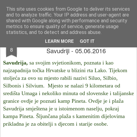
Istra photo blog POISTRI.EU © Putopisi | reportaže Istra i Kvarner
This site uses cookies from Google to deliver its services
and to analyze traffic. Your IP address and user-agent are
Pages
shared with Google along with performance and security
metrics to ensure quality of service, generate usage
statistics, and to detect and address abuse.
Putopisi po Istri @ Savudrija & Svjetionik u
JUN
LEARN MORE
GOT IT
8
Savudriji - 05.06.2016
Savudrija,
sa svojim svjetionikom, poznata i kao
najzapadnija točka Hrvatske u blizini rta Lako. Tijekom
stoljeća za ovo su mjesto rabili nazivi Siluo, Silbio,
Silbonis i Silvium. Mjesto se nalazi 9 kilometara od
središta Umaga i nekoliko minuta od slovenske i talijanske
granice ovdje je poznati kamp Pineta. Ovdje je i plaža
Savudrija smještena je u istoimenom naselju, pokraj
kampa Pineta. Šljunčana plaža s kamenitim dijelovima
prikladna je za obitelji s djecom i starije osobe.