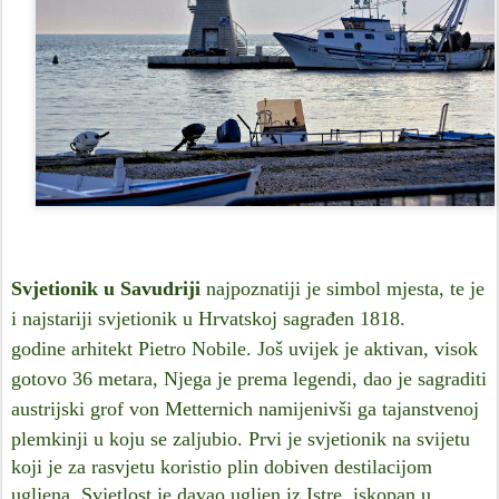
Svjetionik u Savudriji
najpoznatiji je simbol mjesta, te je
i najstariji svjetionik u Hrvatskoj sagrađen 1818.
godine arhitekt Pietro Nobile.
Još uvijek je aktivan, visok
gotovo 36 metara, Njega je prema legendi, dao je sagraditi
austrijski grof von Metternich namijenivši ga tajanstvenoj
plemkinji u koju se zaljubio.
Prvi je svjetionik na svijetu
koji je za rasvjetu koristio plin dobiven destilacijom
ugljena. Svjetlost je davao ugljen iz Istre, iskopan u