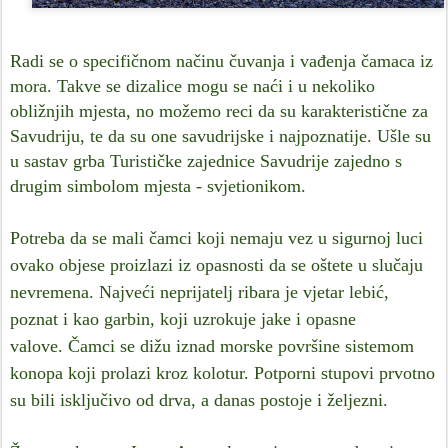
Radi se o specifičnom načinu čuvanja i vađenja čamaca iz
mora. Takve se dizalice mogu se naći i u nekoliko
obližnjih mjesta, no možemo reci da su karakteristične za
Savudriju, te da su one savudrijske i najpoznatije. Ušle su
u sastav grba Turističke zajednice Savudrije zajedno s
drugim simbolom mjesta - svjetionikom.
Potreba da se mali čamci koji nemaju vez u sigurnoj luci
ovako objese proizlazi iz opasnosti da se oštete u slučaju
nevremena. N
ajveći neprijatelj ribara je vjetar lebić,
poznat i kao garbin, koji uzrokuje jake i opasne
valove.
Čamci se dižu iznad morske površine sistemom
konopa koji prolazi kroz kolotur. Potporni stupovi prvotno
su bili isključivo od drva, a danas postoje i željezni.