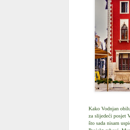
Stari grad Lovran -
JUL
29
kulturno povijesna
Kako Vodnjan obiluj
obilježja
za slijedeći posjet
Grad koji se nije imao gdje popeti
što sada nisam uspi