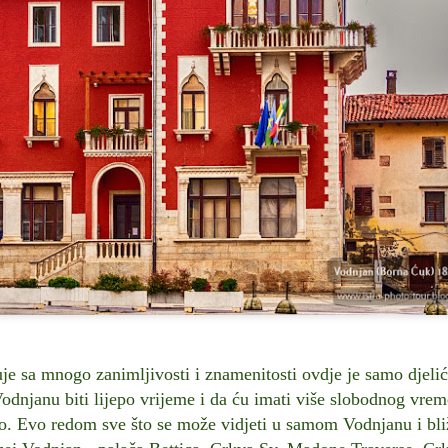
ju je da privuče svijet na s
komemoracija konkretne bitk
razlike izvire gotovo sve os
teritorijalna ograničenja, pa 
Akumulacijsko jezero
Svjetske zvijezde i
JUL
JUL
26
20
na Platku: gorsko oko
slavne osobe koje su
e sa mnogo zanimljivosti i znamenitosti ovdje je samo djelić
na propusnom kršu
boravile u Istri
 Vodnjanu biti lijepo vrijeme i da ću imati više slobodnog vr
Akumulacijsko jezero na Platku:
Svjetske zvijezde i slavne osobe
o. Evo redom sve što se može vidjeti u samom Vodnjanu i bliž
gorsko oko na propusnom kršu
koji su oblikovali istarsku povijest