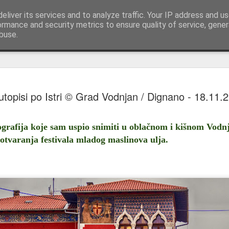
pisi | reportaže Istra i Kvarner
eliver its services and to analyze traffic. Your IP address and u
Upoznajte Istru i Kvarner kroz putopise, reportaž
ormance and security metrics to ensure quality of service, gene
buse.
Trka na pr
AUG
utopisi po Istri © Grad Vodnjan / Dignano - 18.11.
6
Sinjska al
igara
tografija koje sam uspio snimiti u oblačnom i kišnom Vodn
Trka na prstenac u Barbanu 
 otvaranja festivala mladog maslinova ulja.
Na prvi pogled riječ je o is
desnici, sitna metalna meta
prolaza koji odlučuju o pob
Sinjska alka doista dijele ist
— slavodobitnik.
Razlika je, međutim, u on
trka rođena je kao sajamska