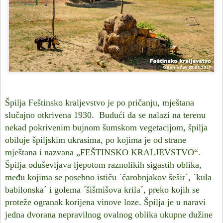
Špilja Feštinsko kraljevstvo je po pričanju, mještana
slučajno otkrivena 1930. Budući da se nalazi na terenu
nekad pokrivenim bujnom šumskom vegetacijom, špilja
obiluje špiljskim ukrasima, po kojima je od strane
mještana i nazvana „FEŠTINSKO KRALJEVSTVO“.
Špilja oduševljava ljepotom raznolikih sigastih oblika,
među kojima se posebno ističu ´čarobnjakov šešir´, ´kula
babilonska´ i golema ´šišmišova krila´, preko kojih se
proteže ogranak korijena vinove loze. Špilja je u naravi
jedna dvorana nepravilnog ovalnog oblika ukupne dužine