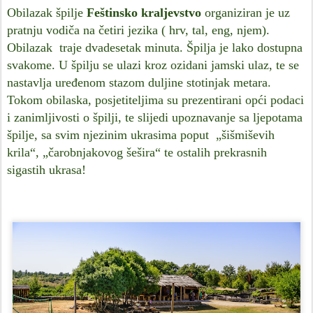
Obilazak špilje
Feštinsko kraljevstvo
organiziran je uz
pratnju vodiča na četiri jezika ( hrv, tal, eng, njem).
Obilazak traje dvadesetak minuta. Špilja je lako dostupna
svakome. U špilju se ulazi kroz ozidani jamski ulaz, te se
nastavlja uređenom stazom duljine stotinjak metara.
Tokom obilaska, posjetiteljima su prezentirani opći podaci
i zanimljivosti o špilji, te slijedi upoznavanje sa ljepotama
špilje, sa svim njezinim ukrasima poput „šišmiševih
krila“, „čarobnjakovog šešira“ te ostalih prekrasnih
sigastih ukrasa!