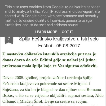
Istra photo blog POISTRI.EU © Putopisi | reportaže Istra i Kvarner
This site uses cookies from Google to deliver its services
and to analyze traffic. Your IP address and user-agent are
Pages
shared with Google along with performance and security
metrics to ensure quality of service, generate usage
statistics, and to detect and address abuse.
Putopisi po Istri (Istarske atrakcije) @
AUG
LEARN MORE
GOT IT
Špilja Feštinsko kraljevstvo u Istri selo
7
Feštini - 05.08.2017
U nastavku obilazaka istarskih atrakcija put nas je
danas doveo do sela Feštini gdje se nalazi još jedna
prekrasna mala špilja koja će Vas sigurno oduševiti.
Davne 2005. godine, projekt zaštite i uređenja špilje
Feštinsko kraljevstvo pokrenule su sestre Mirjana i
Snježana, za što im je blagoslov dao njihov otac Romano
Božac, u što su se vrijedno uključili i supruzi sestara, Aldo
Orbanić i Mladen Širol. Dvije su sestre sa svojim