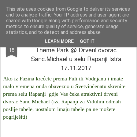
Istra photo blog POISTRI.EU © Putopisi | reportaže Istra i Kvarner
This site uses cookies from Google to deliver its services
and to analyze traffic. Your IP address and user-agent are
Pages
shared with Google along with performance and security
metrics to ensure quality of service, generate usage
statistics, and to detect and address abuse.
Posjetili smo: Sanc.Michael Medieval
NOV
LEARN MORE
GOT IT
Theme Park @ Drveni dvorac
18
Sanc.Michael u selu Rapanji Istra
17.11.2017
Ako iz Pazina krećete prema Puli ili Vodnjanu i imate
malo vremena onda obavezno u Svetvinčenatu skrenite
prema selu Rapanji gdje Vas čeka atraktivni drveni
dvorac Sanc.Michael (iza Rapanji za Vidulini odmah
poslije tabele, uostalom imaju tabele pa ne možete
pogriješiti)