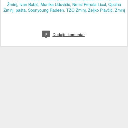
Žminj
Ivan Bubić
Monika Udovičić
Nensi Pereša Licul
Općina
Žminj
pašta
Soonyoung Radeen
TZO Žminj
Željko Plavčić
Žminj
0
Dodajte komentar