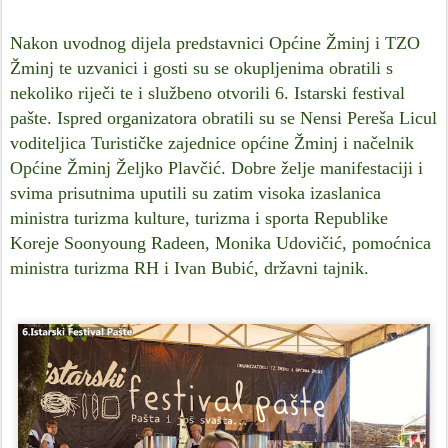
Nakon uvodnog dijela predstavnici Općine Žminj i TZO
Žminj te uzvanici i gosti su se okupljenima obratili s
nekoliko riječi te i službeno otvorili 6. Istarski festival
pašte. Ispred organizatora obratili su se Nensi Pereša Licul
voditeljica Turističke zajednice općine Žminj i načelnik
Općine Žminj Željko Plavčić. Dobre želje manifestaciji i
svima prisutnima uputili su zatim visoka izaslanica
ministra turizma kulture, turizma i sporta Republike
Koreje Soonyoung Radeen, M
onika Udovičić, pomoćnica
ministra turizma RH i Ivan Bubić, državni tajnik.