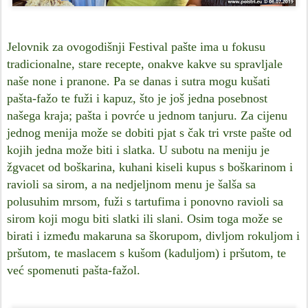
Jelovnik za ovogodišnji Festival pašte ima u fokusu
tradicionalne, stare recepte, onakve kakve su spravljale
naše none i pranone. Pa se danas i sutra mogu kušati
pašta-fažo te fuži i kapuz, što je još jedna posebnost
našega kraja; pašta i povrće u jednom tanjuru. Za cijenu
jednog menija može se dobiti pjat s čak tri vrste pašte od
kojih jedna može biti i slatka. U subotu na meniju je
žgvacet od boškarina, kuhani kiseli kupus s boškarinom i
ravioli sa sirom, a na nedjeljnom menu je šalša sa
polusuhim mrsom, fuži s tartufima i ponovno ravioli sa
sirom koji mogu biti slatki ili slani. Osim toga može se
birati i između makaruna sa škorupom, divljom rokuljom i
pršutom, te maslacem s kušom (kaduljom) i pršutom, te
već spomenuti pašta-fažol.