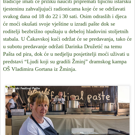
tradicije imati će priliku naučiti pripremati tipičnu istarsku
tjesteninu zahvaljujući radionicama koje će se održavati
svakog dana od 18 do 22 i 30 sati. Osim odraslih i djeca
će moći okušati svoje vještine u izradi pašte dok se
roditelji bezbrižno opuštaju u debeloj hladovini stoljetnih
stabala. U Čakavskoj kući održat će se predavanja, tako će
u subotu predavanje održati Darinka Družetić na temu
Pašta od pira, dok će u nedjelju posjetitelji moći uživati u
predstavi “Ljudi koji su gradili Žminj” dramskog kampa
OŠ Vladimira Gortana iz Žminja.