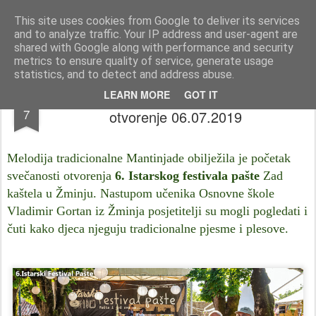
Istra photo blog POISTRI.EU © Putopisi | reportaže Istra i Kvarner
This site uses cookies from Google to deliver its services
and to analyze traffic. Your IP address and user-agent are
Pages
shared with Google along with performance and security
metrics to ensure quality of service, generate usage
statistics, and to detect and address abuse.
6. Istarski festival pašte u Žminju @
JUL
LEARN MORE
GOT IT
7
otvorenje 06.07.2019
Melodija tradicionalne Mantinjade obilježila je početak
svečanosti otvorenja
6. Istarskog festivala pašte
Zad
kaštela u Žminju. Nastupom učenika Osnovne škole
Vladimir Gortan iz Žminja posjetitelji su mogli pogledati i
čuti kako djeca njeguju tradicionalne pjesme i plesove.