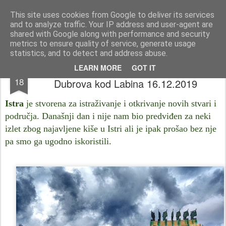
Istra photo blog POISTRI.EU © Putopisi | reportaže Istra i Kvarner
This site uses cookies from Google to deliver its services
and to analyze traffic. Your IP address and user-agent are
Pages
shared with Google along with performance and security
metrics to ensure quality of service, generate usage
statistics, and to detect and address abuse.
Putopisi po Istri: Park skulptura MKS
DEC
LEARN MORE
GOT IT
18
Dubrova kod Labina 16.12.2019
Istra
je stvorena za istraživanje i otkrivanje novih stvari i
područja. Današnji dan i nije nam bio predviđen za neki
izlet zbog najavljene kiše u Istri ali je ipak prošao bez nje
pa smo ga ugodno iskoristili.