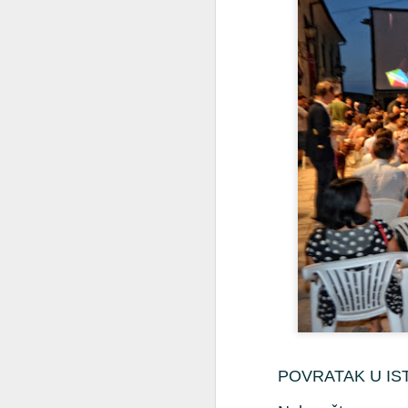
Stari grad Lovran -
JUL
29
kulturno povijesna
obilježja
POVRATAK U IS
Grad koji se nije imao gdje popeti