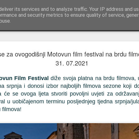
pisi | reportaže Istra i Kvarner
eliver its services and to analyze traffic. Your IP address and u
Upoznajte Istru i Kvarner kroz putopise, reportaž
ormance and security metrics to ensure quality of service, gene
buse.
Trka na pr
AUG
se za ovogodišnji Motovun film festival na brdu fil
6
Sinjska al
31. 07.2021
igara
ovun Film Festival
 diže svoja platna na brdu filmova,
Trka na prstenac u Barbanu 
na srpnja i donosi izbor najboljih filmova sezone koji do
Na prvi pogled riječ je o is
 će se ovoga ljeta stvoriti povoljni uvjeti za održava
desnici, sitna metalna meta
al u uobičajenom terminu posljednjeg tjedna srpnja/jul
prolaza koji odlučuju o pob
 filmova!
Sinjska alka doista dijele ist
— slavodobitnik.
Razlika je, međutim, u on
trka rođena je kao sajamska