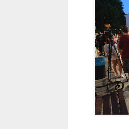
J
Pl
mo
ro
ne
p
Na
J
Pu
Ar
p
— 