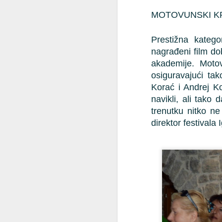
MOTOVUNSKI K
Kl
ko
Prestižna katego
nagrađeni film do
M
akademije. Motov
osiguravajući ta
Is
Korać i Andrej Ko
ta
navikli, ali tako
ta
trenutku nitko ne
ku
Po
direktor festivala
šu
M
O
p
Dv