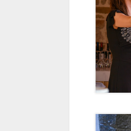
Ml
Ja
J
Ob
Pr
pr
Za
ka
go
ui
J
Im
sp
za
Pi