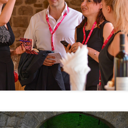
etačke Republike, čija je vlast stoljećima obuhvaćala i istočnu obalu
drana, od Istre do Boke kotorske.
Jedinstveni mini muzej u hotelu Kvarner u Opatiji
UN
26
otkriva tajne prošlosti
novljeni hotel Kvarner poziva svoje goste na putovanje kroz vrijeme.
ošlost se ovdje otkriva kroz 290 sondi raspoređenih po javnim
ostorima — od restorana i Kristalne dvorane pa sve do samih soba.
misao je gostima dočarati ne samo povijest hotela, nego i Opatije
o turističkog odredišta. Pokazalo se da je riječ o dobrom potezu:
sti rado iščitavaju priče o prošlosti hotela i grada, a zanimanje je
stinu veliko.
Pijana pruga kod Kožljaka: šetnja tračnicama koje su
UN
26
zaboravile kamo idu
a mjesta u Istri koja se ne hvale. Ne stoji im tabla uz cestu, ne
ominju ih razglednice, a ipak, kad jednom staneš pred njih, teško ih je
boraviti.
jana pruga podno Učke, nedaleko od Kožljaka, jedno je od takvih