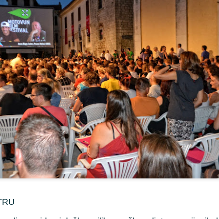
ju je da privuče svijet na s
komemoracija konkretne bitk
razlike izvire gotovo sve os
teritorijalna ograničenja, pa 
Akumulacijsko jezero
Svjetske zvijezde i
JUL
JUL
26
20
na Platku: gorsko oko
slavne osobe koje su
na propusnom kršu
boravile u Istri
TRU
Akumulacijsko jezero na Platku:
Svjetske zvijezde i slavne osobe
gorsko oko na propusnom kršu
koji su oblikovali istarsku povijest