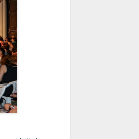
lobodni sajam. Sinjska alka rođena je kao
e i zavjet Gospi Sinjskoj. Iz te jedne
talo — strogost odore, vojna hijerarhija,
i ton kojim se igra izvodi.
Istarska kuhinja: 21
JUL
10
istarsko jelo koje
morate probati
Istarska jela koja morate probati