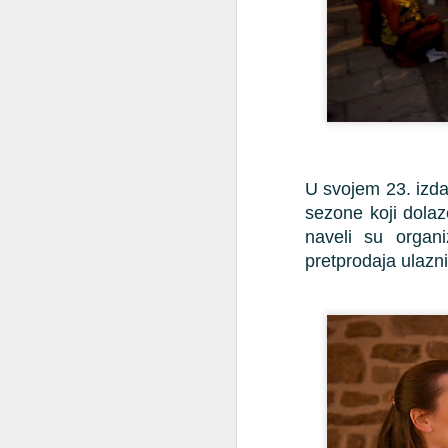
g
Za
go
J
pr
Ka
br
kr
U svojem 23. izdan
up
sezone koji dolaze
ug
naveli su organi
pretprodaja ulazn
J
Tk
K
se
s
im