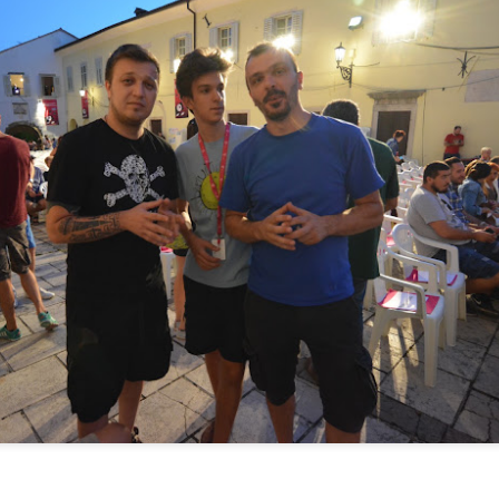
Najljepše plaže Istre i Kvarnera (Otoci Cres i Krk)
UN
8
Plaže Istre i Kvarnera — otkrivanje savršenih kutaka
aže privlače posjetitelje tijekom cijele godine — za mirnu šetnju uz
re, čarobne zalaze sunca, ribolov, a ljeti naročito za kupanje i
njenje. Opisati "najljepšu" plažu bilo kojeg područja gotovo je
moguće jer je to stvar osobnog ukusa i iskustva. Svakome je vlastita
laža posebna.
ravno, lijepih plaža ima mnogo.
Memorijalna kamena klupa Massima Savića u Puli
UN
6
Memorijalna kamena klupa Massima Savića u Puli
la je dobila nov, tih i dostojanstven znamen. Podno sjeverne strane
ene, u Flavijevskoj ulici, na novouređenom „šaližu" ispod stepenica,
ostavljena je memorijalna kamena klupa posvećena Massimu Saviću
jednom od najvoljenijih hrvatskih glazbenika i Puljaninu po rođenju.