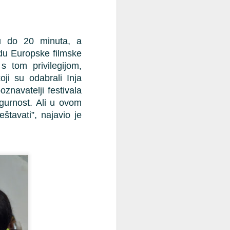
ju do 20 minuta, a 
du Europske filmske 
 tom privilegijom, 
i su odabrali Inja 
navatelji festivala 
gurnost. Ali u ovom 
tavati”, najavio je 