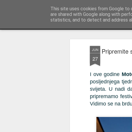
Istra photo blog POISTRI.EU © Puto
This site uses cookies from Google to d
are shared with Google along with perf
statistics, and to detect and address a
Magazine
Pages
Pripremite 
JUN
27
I ove godine 
Mot
posljednjega tjed
svijeta. 
U nadi da
pripremamo festiv
Vidimo se na brdu