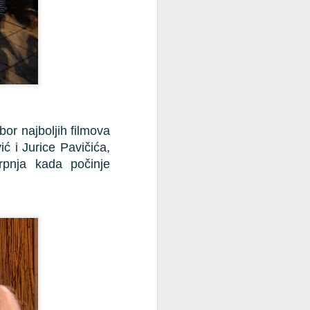
or najboljih filmova 
ć i Jurice Pavičića, 
rpnja kada počinje 