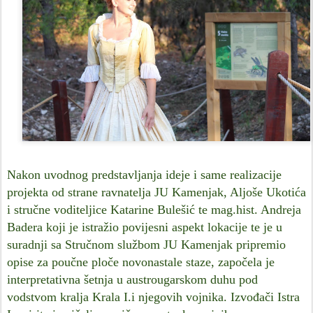
Nakon uvodnog predstavljanja ideje i same realizacije
projekta od strane ravnatelja JU Kamenjak, Aljoše Ukotića
i stručne voditeljice Katarine Bulešić te mag.hist. Andreja
Badera koji je istražio povijesni aspekt lokacije te je u
suradnji sa Stručnom službom JU Kamenjak pripremio
opise za poučne ploče novonastale staze, započela je
interpretativna šetnja u austrougarskom duhu pod
vodstvom kralja Krala I.i njegovih vojnika. Izvođači Istra