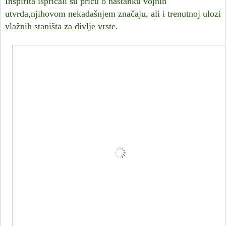
Inspirita ispričali su priču o nastanku vojnih
utvrda,njihovom nekadašnjem značaju, ali i trenutnoj ulozi
vlažnih staništa za divlje vrste.