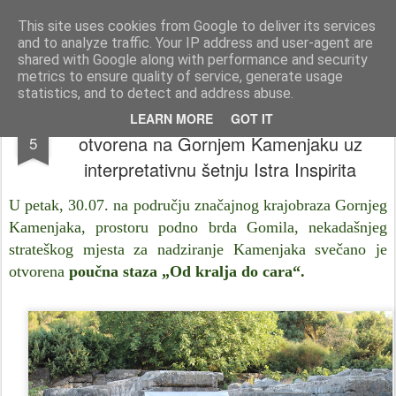
Istra photo blog POISTRI.EU © Putopisi | reportaže Istra i Kvarner
This site uses cookies from Google to deliver its services
and to analyze traffic. Your IP address and user-agent are
Pages
shared with Google along with performance and security
metrics to ensure quality of service, generate usage
statistics, and to detect and address abuse.
Poučna staza „Od kralja do cara“ svečano
AUG
LEARN MORE
GOT IT
otvorena na Gornjem Kamenjaku uz
5
interpretativnu šetnju Istra Inspirita
U petak, 30.07. na području značajnog krajobraza Gornjeg
Kamenjaka, prostoru podno brda Gomila, nekadašnjeg
strateškog mjesta za nadziranje Kamenjaka svečano je
otvorena
poučna staza „Od kralja do cara“.