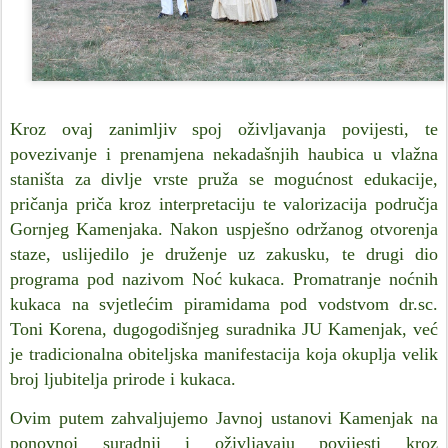
Kroz ovaj zanimljiv spoj oživljavanja povijesti, te
povezivanje i prenamjena nekadašnjih haubica u vlažna
staništa za divlje vrste pruža se mogućnost edukacije,
pričanja priča kroz interpretaciju te valorizacija područja
Gornjeg Kamenjaka. Nakon uspješno održanog otvorenja
staze, uslijedilo je druženje uz zakusku, te drugi dio
programa pod nazivom Noć kukaca. Promatranje noćnih
kukaca na svjetlećim piramidama pod vodstvom dr.sc.
Toni Korena, dugogodišnjeg suradnika JU Kamenjak, već
je tradicionalna obiteljska manifestacija koja okuplja velik
broj ljubitelja prirode i kukaca.
Ovim putem zahvaljujemo Javnoj ustanovi Kamenjak na
ponovnoj suradnji i oživljavaju povijesti kroz