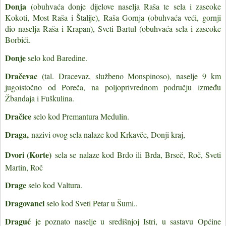
Donja
(obuhvaća donje dijelove naselja Raša te sela i zaseoke
Kokoti, Most Raša i Štalije), Raša Gornja (obuhvaća veći, gornji
dio naselja Raša i Krapan), Sveti Bartul (obuhvaća sela i zaseoke
Borbići.
Donje
selo kod Baredine.
Dračevac
(tal. Dracevaz, službeno Monspinoso), naselje 9 km
jugoistočno od Poreča, na poljoprivrednom području između
Žbandaja i Fuškulina.
Dračice
selo kod Premantura Medulin.
Draga,
nazivi ovog sela nalaze kod Krkavče, Donji kraj,
Dvori (Korte)
sela se nalaze kod Brdo ili Brda, Brseč, Roč, Sveti
Martin, Roč
Drage
selo kod Valtura.
Dragovanci
selo kod Sveti Petar u Šumi..
Draguć
je poznato naselje u središnjoj Istri, u sastavu Općine