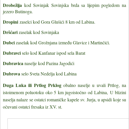
Drobežija
kod Sovinjak Sovinjska brda sa lijepim pogledom na
jezero Butinoga.
Dropini
zaselci kod Gora Glušići 8 km od Labina.
Dršćari
zaselak kod Sovinjaka
Dubci
zaselak kod Grožnjana između Glavice i Martinčići.
Dubravci
selo kod Kanfanar ispod sela Barat
Dubravica
naselje kod Pazina Jagodići
Dubrova
selo Sveta Nedelja kod Labina
Duga Luka ili Prtlog Prklog
obalno naselje u uvali Prtlog, na
istoimenom poluotoku oko 5 km jugoistočno od Labina,
U blizini
naselja nalaze se ostatci romaničke kapele sv. Jurja, u apsidi koje su
očuvani ostatci fresaka iz XV. st.