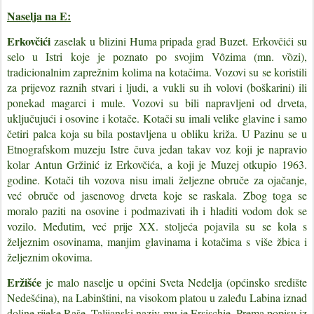
Naselja na E:
Erkovčići
zaselak u blizini Huma pripada grad Buzet.
Erkovčići su
selo u Istri koje je poznato po svojim Vȏzima (mn. vȍzi),
tradicionalnim zaprežnim kolima na kotačima. Vozovi su se koristili
za prijevoz raznih stvari i ljudi, a vukli su ih volovi (boškarini) ili
ponekad magarci i mule. Vozovi su bili napravljeni od drveta,
uključujući i osovine i kotače. Kotači su imali velike glavine i samo
četiri palca koja su bila postavljena u obliku križa. U Pazinu se u
Etnografskom muzeju Istre čuva jedan takav voz koji je napravio
kolar Antun Gržinić iz Erkovčića, a koji je Muzej otkupio 1963.
godine. Kotači tih vozova nisu imali željezne obruče za ojačanje,
već obruče od jasenovog drveta koje se raskala. Zbog toga se
moralo paziti na osovine i podmazivati ih i hladiti vodom dok se
vozilo. Međutim, već prije XX. stoljeća pojavila su se kola s
željeznim osovinama, manjim glavinama i kotačima s više žbica i
željeznim okovima.
Eržišće
je malo naselje u općini Sveta Nedelja (općinsko središte
Nedešćina), na Labinštini, na visokom platou u zaleđu Labina iznad
doline rijeke Raše. Talijanski naziv mu je Ersischie. Prema popisu iz