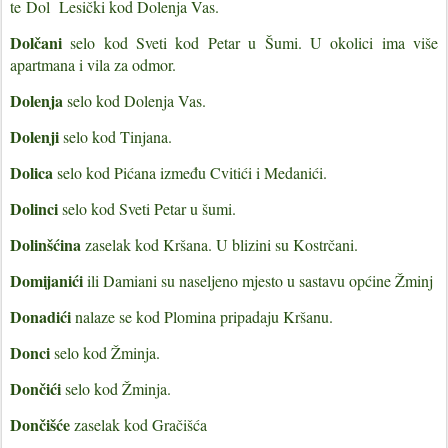
te Dol Lesički kod Dolenja Vas.
Dolčani
selo kod Sveti kod Petar u Šumi. U okolici ima više
apartmana i vila za odmor.
Dolenja
selo kod Dolenja Vas.
Dolenji
selo kod Tinjana.
Dolica
selo kod Pićana između Cvitići i Medanići.
Dolinci
selo kod Sveti Petar u šumi.
Dolinšćina
zaselak kod Kršana. U blizini su Kostrčani.
Domijanići
ili Damiani su naseljeno mjesto u sastavu općine Žminj
Donadići
nalaze se kod Plomina pripadaju Kršanu.
Donci
selo kod Žminja.
Dončići
selo kod Žminja.
Dončišće
zaselak kod Gračišća