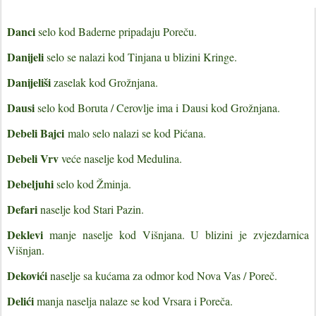
Danci
selo kod Baderne pripadaju Poreču.
Danijeli
selo se nalazi kod Tinjana u blizini Kringe.
Danijeliši
zaselak kod Grožnjana.
Dausi
selo kod Boruta / Cerovlje ima i
Dausi kod Grožnjana.
Debeli Bajci
malo selo nalazi se kod Pićana.
Debeli Vrv
veće naselje kod Medulina.
Debeljuhi
selo kod Žminja.
Defari
naselje kod Stari Pazin.
Deklevi
manje naselje kod Višnjana. U blizini je zvjezdarnica
Višnjan.
Dekovići
naselje sa kućama za odmor kod Nova Vas / Poreč.
Delići
manja naselja nalaze se kod Vrsara i Poreča.