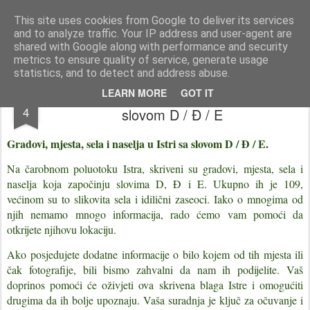
Istra photo blog POISTRI.EU © Putopisi | reportaže Istra i Kvarner
This site uses cookies from Google to deliver its services
and to analyze traffic. Your IP address and user-agent are
Pages
shared with Google along with performance and security
metrics to ensure quality of service, generate usage
statistics, and to detect and address abuse.
Gradovi, mjesta, sela i naselja u Istri sa
OCT
LEARN MORE
GOT IT
4
slovom D / Đ / E
Gradovi, mjesta, sela i naselja u Istri sa slovom D / Đ / E.
Na čarobnom poluotoku Istra, skriveni su gradovi, mjesta, sela i
naselja koja započinju slovima D, Đ i E. Ukupno ih je 109,
većinom su to slikovita sela i idilični zaseoci. Iako o mnogima od
njih nemamo mnogo informacija, rado ćemo vam pomoći da
otkrijete njihovu lokaciju.
Ako posjedujete dodatne informacije o bilo kojem od tih mjesta ili
čak fotografije, bili bismo zahvalni da nam ih podijelite. Vaš
doprinos pomoći će oživjeti ova skrivena blaga Istre i omogućiti
drugima da ih bolje upoznaju. Vaša suradnja je ključ za očuvanje i