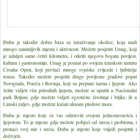
Đuba je također dobra baza za istraživanje okolice, koja nudi
mnogo zanimljivih mjesta i aktivnosti. Možete posjetiti Umag, koji
je udaljen samo četiri kilometra, i otkriti njegovu bogatu povijest,
kulturu i gastronomiju. Umag je poznat po svojem teniskom turniru
Croatia Open, koji privlači mnoge svjetske zvijezde i ljubitelje
tenisa. Također možete posjetiti druge povijesne gradove poput
Novigrada, Poreča i Rovinja, koji su prepuni šarma i ljepote. Ako
želite vidjeti više prirodnih ljepota, možete se uputiti u Nacionalni
park Brijuni, gdje možete vidjeti egzotične životinje i biljke, ili u
Limski zaljev, gdje možete kušati ukusne plodove mora.
Đuba je mjesto koje će vas oduševiti svojom jednostavnošću i
ljepotom. To je mjesto gdje možete pobjeći od stresa i problema, i
pronaći svoj mir i sreću. Đuba je mjesto koje vrijedi posjetiti i
doživjeti.