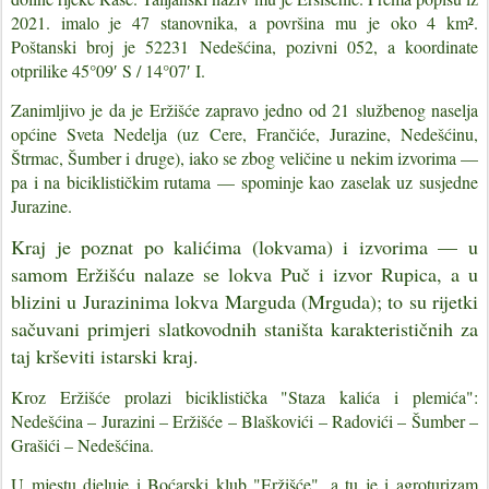
2021. imalo je 47 stanovnika, a površina mu je oko 4 km².
Poštanski broj je 52231 Nedešćina, pozivni 052, a koordinate
otprilike 45°09′ S / 14°07′ I.
Zanimljivo je da je Eržišće zapravo jedno od 21 službenog naselja
općine Sveta Nedelja (uz Cere, Frančiće, Jurazine, Nedešćinu,
Štrmac, Šumber i druge), iako se zbog veličine u nekim izvorima —
pa i na biciklističkim rutama — spominje kao zaselak uz susjedne
Jurazine.
Kraj je poznat po kalićima (lokvama) i izvorima — u
samom Eržišću nalaze se lokva Puč i izvor Rupica, a u
blizini u Jurazinima lokva Marguda (Mrguda); to su rijetki
sačuvani primjeri slatkovodnih staništa karakterističnih za
taj krševiti istarski kraj.
Kroz Eržišće prolazi biciklistička "Staza kalića i plemića":
Nedešćina – Jurazini – Eržišće – Blaškovići – Radovići – Šumber –
Grašići – Nedešćina.
U mjestu djeluje i Boćarski klub "Eržišće", a tu je i agroturizam