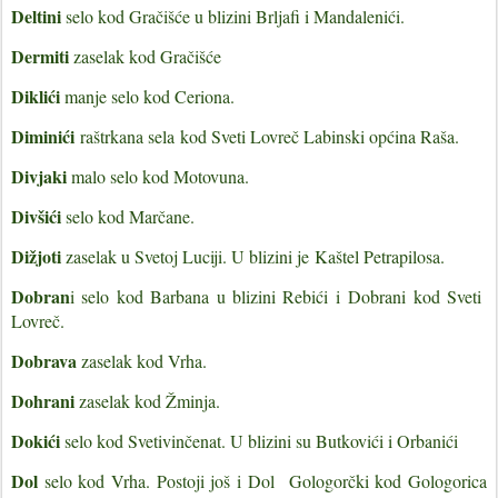
Deltini
selo kod Gračišće u blizini Brljafi i Mandalenići.
Dermiti
zaselak kod Gračišće
Diklići
manje selo kod Ceriona.
Diminići
raštrkana sela
kod Sveti Lovreč Labinski općina Raša.
Divjaki
malo selo kod Motovuna.
Divšići
selo kod Marčane.
Dižjoti
zaselak u Svetoj Luciji. U blizini je
Kaštel Petrapilosa.
Dobran
i selo kod Barbana u blizini Rebići i
Dobrani kod Sveti
Lovreč.
Dobrava
zaselak kod Vrha.
Dohrani
zaselak kod Žminja.
Dokići
selo kod Svetivinčenat. U blizini su Butkovići i Orbanići
Dol
selo kod Vrha. Postoji još i
Dol Gologorčki kod Gologorica