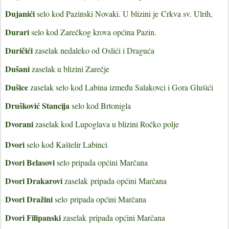
Dujanići
selo kod Pazinski Novaki. U blizini je
Crkva sv. Ulrih,
Durari
selo kod Zarečkog krova općina Pazin.
Duričići
zaselak nedaleko od Oslići i Draguća
Dušani
zaselak u blizini Zarečje
Dušice
zaselak selo kod Labina između Salakovci i Gora Glušići
Drušković Stancija
selo kod Brtonigla
Dvorani
zaselak kod Lupoglava u blizini Ročko polje
Dvori
selo kod Kaštelir Labinci
Dvori Belasovi
selo pripada općini Marčana
Dvori Drakarovi
zaselak
pripada općini Marčana
Dvori Dražini
selo
pripada općini Marčana
Dvori Filipanski
zaselak
pripada općini Marčana