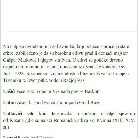
Na natpisu ugrađenom u zid zvonika, koji potječe s pročelja stare
crkve, zabilježeno je da su baroknu crkvu gradili domaći majstor
Gašpar Marković i njegov sin Ivan. U crkvi su gotičko drveno
raspelo i tri mramorna oltara, doneseni iz tršćanske katedrale sv.
Justa 1928.
Spomenici i znamenitosti u blizini Crkva sv. Lucije u
Trsteniku te Izvor pitke vode u Račjoj Vasi
Lašići
veće selo u općini Vižinada poviše Baškoti
Latini
zaselak ispod Forčića u pripada Grad Buzet
Latkovići
selo kod
Jesenovika, raspršeno naselje sjeverno
od
Kršana gdje se nalazi
Romanička crkva sv. Kvirina (XIII.-XIV.
st.)
Lazarići
selo kod Kršana