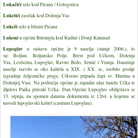
Lukačići
selo kod Pićana / Gologorica
Luketići
zaselak kod Dolenja Vas
Lukeži
selo u blizini Pićana
Lukoni
u općini Brtonigla kod Radini i Donji Katunari
Lupoglav
u sastavu općine je 9 naselja (stanje 2006.), to
su:
Boljun
,
Boljunsko Polje
,
Brest pod Učkom
,
Dolenja
Vas
,
Lesišćina
, Lupoglav,
Ravno Brdo
,
Semić
i
Vranja
.
Današnje
naselje razvilo se oko kaštela u XIX. i XX. st., osobito poslije
izgradnje željezničke pruge. Crkveno pripada župi sv. Martina u
Dolenjoj Vasi.
Na području općine je zapadni ulaz tunela Učka te
dijelovi
Parka prirode Učka
.
Dan Općine Lupoglav obilježava se
13. srpnja, na spomen datuma dokumenta iz 1264. u kojemu se
navodi lupoglavski kaštel (
castrum Lupoglau
).