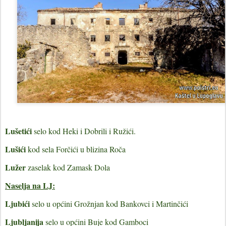
Lušetići
selo kod Heki i Dobrili i Ružići.
Lušići
kod sela Forčići u blizina Roča
Lužer
zaselak kod Zamask Dola
Naselja na LJ:
Ljubići
selo u općini Grožnjan kod Bankovci i Martinčići
Ljubljanija
selo u općini Buje kod Gamboci