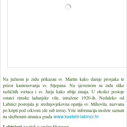
Na južnom je zidu prikazan sv. Martin kako daruje prosjaka te
prizor kamenovanja sv. Stjepana. Na sjevernom su zidu slike
različitih svetaca i sv. Jurja kako ubija zmaja. U okolici postoje
ostatci rimske ladanjske vile, istražene 1920-ih. Nedaleko od
Labinci postojala je srednjovjekovna opatija sv. Mihovila, nazvana
po kripti pod crkvom
(de sub terra)
. Više informacija možete saznati
www.kastelir-labinci.hr
na službenim stranica grada
Labinjani
zaselak u općini Motovun