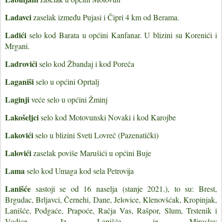
Ladavci
zaselak između Pujasi i Čipri 4 km od Berama.
Ladići
selo kod Barata u općini Kanfanar. U blizini su Korenići i
Mrgani.
Ladrovići
selo kod Žbandaj i kod Poreča
Laganiši
selo u općini Oprtalj
Laginji
veće selo u općini Žminj
Lakošeljci
selo kod Motovunski Novaki i kod Karojbe
Lakovići
selo u blizini Sveti Lovreč (Pazenatički)
Lalovići
zaselak poviše Marušići u općini Buje
Lama
selo kod Umaga kod sela Petrovija
Lanišće
sastoji se od 16 naselja (stanje 2021.), to su: Brest,
Brgudac, Brljavci, Černehi, Dane, Jelovice, Klenovšćak, Kropinjak,
Lanišće, Podgaće, Prapoće, Račja Vas, Rašpor, Slum, Trstenik i
Vodice. Iz Lanišća je
Miroslav