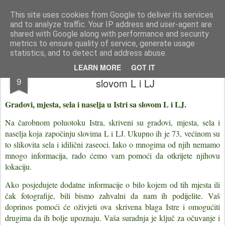
Istra photo blog POISTRI.EU © Putopisi | reportaže Istra i Kvarner
This site uses cookies from Google to deliver its services
and to analyze traffic. Your IP address and user-agent are
Pages
shared with Google along with performance and security
metrics to ensure quality of service, generate usage
statistics, and to detect and address abuse.
Gradovi, mjesta, sela i naselja u Istri sa
OCT
LEARN MORE
GOT IT
9
slovom L i LJ
Gradovi, mjesta, sela i naselja u Istri sa slovom L i LJ.
Na čarobnom poluotoku Istra, skriveni su gradovi, mjesta, sela i
naselja koja započinju slovima L i LJ. Ukupno ih je 73, većinom su
to slikovita sela i idilični zaseoci. Iako o mnogima od njih nemamo
mnogo informacija, rado ćemo vam pomoći da otkrijete njihovu
lokaciju.
Ako posjedujete dodatne informacije o bilo kojem od tih mjesta ili
čak fotografije, bili bismo zahvalni da nam ih podijelite. Vaš
doprinos pomoći će oživjeti ova skrivena blaga Istre i omogućiti
drugima da ih bolje upoznaju. Vaša suradnja je ključ za očuvanje i