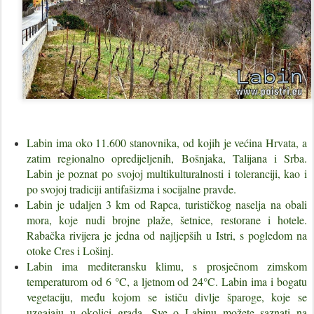
Labin ima oko 11.600 stanovnika, od kojih je većina Hrvata, a
zatim regionalno opredijeljenih, Bošnjaka, Talijana i Srba.
Labin je poznat po svojoj multikulturalnosti i toleranciji, kao i
po svojoj tradiciji antifašizma i socijalne pravde.
Labin je udaljen 3 km od Rapca, turističkog naselja na obali
mora, koje nudi brojne plaže, šetnice, restorane i hotele.
Rabačka rivijera je jedna od najljepših u Istri, s pogledom na
otoke Cres i Lošinj.
Labin ima mediteransku klimu, s prosječnom zimskom
temperaturom od 6 °C, a ljetnom od 24°C. Labin ima i bogatu
vegetaciju, među kojom se ističu divlje šparoge, koje se
uzgajaju u okolici grada. Sve o Labinu možete saznati na