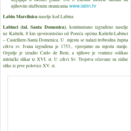
www.labin.hr
njihovim službenim stranicama
Labin Marcilnica
naselje kod Labina
Labinci (tal. Santa Domenica)
, kontinuirano izgrađeno naselje
uz
Kaštelir
, 8 km sjeveroistočno od
Poreča
općina Kaštelir-Labinci
– Castelliere-Santa Domenica. U mjestu se nalazi t
robrodna župna
crkva sv. Ivana izgrađena je 1753., vjerojatno na mjestu starije.
Orgulje je izradio Carlo de Beni, a njihove je vratnice oslikao
mletački slikar iz XVI. st. U crkvi Sv. Trojstva očuvane su zidne
slike iz prve polovice XV. st.