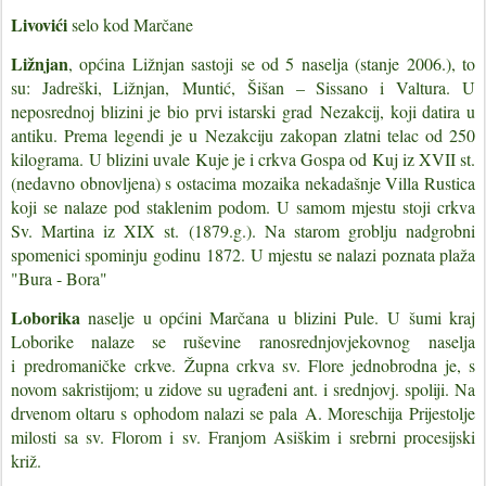
Livovići
selo kod Marčane
Ližnjan
, o
pćina Ližnjan sastoji se od 5 naselja (stanje 2006.), to
su:
Jadreški
, Ližnjan,
Muntić
,
Šišan
– Sissano i
Valtura
.
U
neposrednoj blizini je bio prvi istarski grad
Nezakcij
, koji datira u
antiku. Prema legendi je u Nezakciju zakopan zlatni telac od 250
kilograma.
U blizini uvale Kuje je i crkva Gospa od Kuj iz XVII st.
(nedavno obnovljena) s ostacima mozaika nekadašnje Villa Rustica
koji se nalaze pod staklenim podom.
U samom mjestu stoji crkva
Sv. Martina iz XIX st. (
1879.g
.). Na starom groblju nadgrobni
spomenici spominju godinu
1872. U mjestu se nalazi poznata plaža
"Bura - Bora"
Loborika
naselje u općini Marčana u blizini Pule.
U šumi kraj
Loborike nalaze se ruševine
ranosrednjovjekovnog
naselja
i
predromaničke
crkve.
Župna crkva sv. Flore jednobrodna je, s
novom sakristijom; u zidove su ugrađeni ant. i srednjovj. spoliji. Na
drvenom oltaru s ophodom nalazi se pala
A. Moreschija
Prijestolje
milosti sa sv. Florom i sv. Franjom Asiškim i srebrni procesijski
križ.