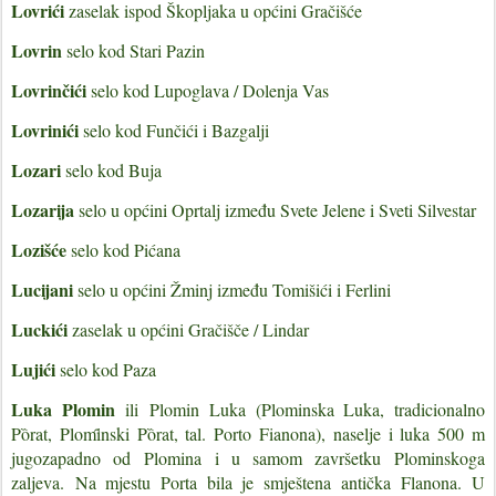
Lovrići
zaselak ispod Škopljaka u općini Gračišće
Lovrin
selo kod Stari Pazin
Lovrinčići
selo kod Lupoglava / Dolenja Vas
Lovrinići
selo kod Funčići i Bazgalji
Lozari
selo kod Buja
Lozarija
selo u općini Oprtalj između Svete Jelene i Sveti Silvestar
Lozišće
selo kod Pićana
Lucijani
selo u općini Žminj između Tomišići i Ferlini
Luckići
zaselak u općini Gračišče / Lindar
Lujići
selo kod Paza
Luka Plomin
ili
Plomin Luka (Plom
i
nska L
u
ka, tradicionalno
Pȍrat, Plomȋnski Pȍrat, tal. Porto Fianona), naselje i luka 500 m
jugozapadno od
Plomina
i u samom završetku
Plominskoga
zaljeva.
Na mjestu Porta bila je smještena antička
Flanona
. U