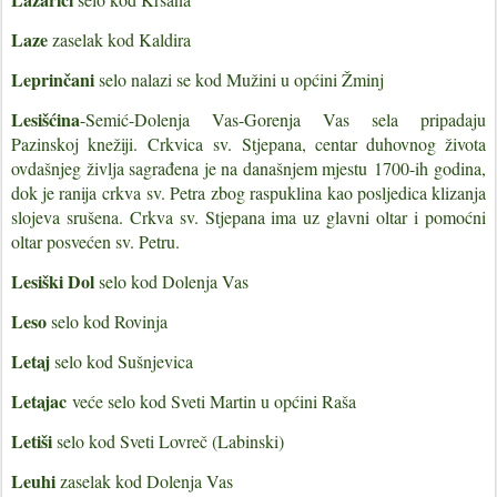
Laze
zaselak kod Kaldira
Leprinčani
selo nalazi se kod Mužini u općini Žminj
Lesišćina
-Semić-Dolenja Vas-Gorenja Vas sela pripadaju
Pazinskoj knežiji.
Crkvica
sv. Stjepana
, centar duhovnog života
ovdašnjeg življa sagrađena je na današnjem mjestu
1700-ih
godina,
dok je ranija crkva
sv. Petra
zbog raspuklina kao posljedica klizanja
slojeva srušena. Crkva sv. Stjepana ima uz glavni oltar i pomoćni
oltar posvećen sv. Petru.
Lesiški Dol
selo kod Dolenja Vas
Leso
selo kod Rovinja
Letaj
selo kod Sušnjevica
Letajac
veće selo kod Sveti Martin u općini Raša
Letiši
selo kod Sveti Lovreč (Labinski)
Leuhi
zaselak kod Dolenja Vas