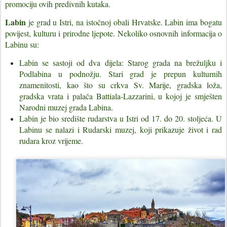
promociju ovih predivnih kutaka.
Labin
je grad u Istri, na istočnoj obali Hrvatske. Labin ima bogatu
povijest, kulturu i prirodne ljepote. Nekoliko osnovnih informacija o
Labinu su:
Labin se sastoji od dva dijela: Starog grada na brežuljku i
Podlabina u podnožju. Stari grad je prepun kulturnih
znamenitosti, kao što su crkva Sv. Marije, gradska loža,
gradska vrata i palača Battiala-Lazzarini, u kojoj je smješten
Narodni muzej grada Labina.
Labin je bio središte rudarstva u Istri od 17. do 20. stoljeća. U
Labinu se nalazi i Rudarski muzej, koji prikazuje život i rad
rudara kroz vrijeme.