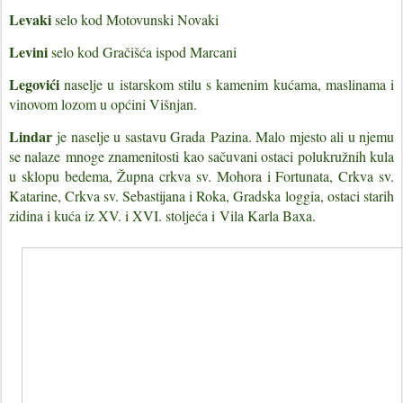
Levaki
selo kod Motovunski Novaki
Levini
selo kod Gračišća ispod Marcani
Legovići
n
aselje u istarskom stilu s kamenim kućama, maslinama i
vinovom lozom u općini Višnjan.
Lindar
je naselje
u sastavu Grada
Pazina. Malo mjesto ali u njemu
se nalaze
mnoge znamenitosti kao sačuvani ostaci polukružnih kula
u sklopu bedema, Župna crkva sv. Mohora i Fortunata, Crkva sv.
Katarine, Crkva sv. Sebastijana i Roka, Gradska
loggia
, ostaci starih
zidina i kuća iz XV. i XVI. stoljeća i
Vila Karla Baxa.