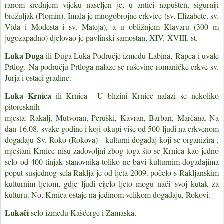
ranom srednjem vijeku naseljen je, u antici napušten, sigurniji
brežuljak (Plomin). Imala je mnogobrojne crkvice (sv. Elizabete, sv.
Vida i Modesta i sv. Mateja), a u obližnjem Klavaru (300 m
jugozapadno) djelovao je pavlinski samostan, XIV.-XVIII. st.
Luka Duga
ili Duga Luka
Područje između
Labina
,
Rapca
i uvale
Prtlog.
Na području Prtloga nalaze se ruševine romaničke crkve sv.
Jurja i ostaci gradine.
Luka Krnica
ili Krnica
U blizini Krnice nalazi se nekoliko
pitoresknih
mjesta:
Rakalj
,
Mutvoran
,
Peruški
,
Kavran
,
Barban
,
Marčana
. Na
dan
16.08. svake godine i koji okupi više od 500 ljudi na crkvenom
događaju
Sv. Roko (Rokova) - kulturni događaj koji se organizira ,
mještani Krnice nisu zadovoljni zbog toga što se Krnica kao jedno
selo od 400-tinjak stanovnika toliko ne bavi kulturnim događajima
poput susjednog sela Raklja je od ljeta 2009. počelo s Rakljanskim
kulturnim ljetom, gdje ljudi cijelo ljeto mogu naći svoj kutak za
kulturu. No, Krnica ostaje na jedinom velikom događaju, Rokovi.
Lukači
selo između Kašćerge i Zamaska.