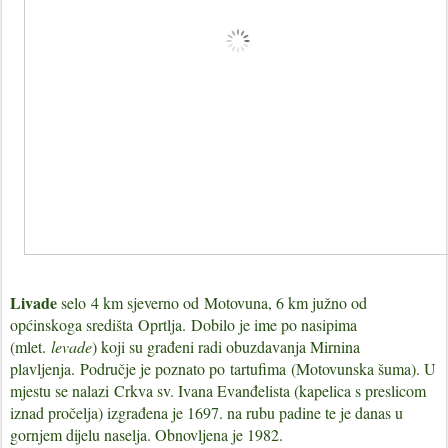
Livade
selo
4 km sjeverno od
Motovuna
, 6 km južno od
općinskoga središta
Oprtlja
.
Dobilo je ime po nasipima
(mlet.
levade
) koji su građeni radi obuzdavanja Mirnina
plavljenja.
Područje je poznato po
tartufima
(
Motovunska šuma
). U
mjestu se nalazi
Crkva sv. Ivana Evanđelista (kapelica s preslicom
iznad pročelja) izgrađena je 1697. na rubu padine te je danas u
gornjem dijelu naselja. Obnovljena je 1982.