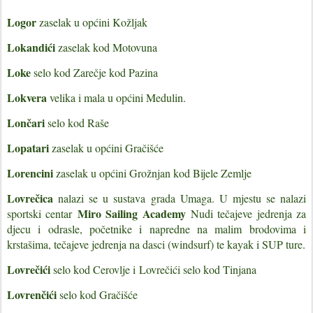
Logor
zaselak u općini Kožljak
Lokandići
zaselak kod Motovuna
Loke
selo kod Zarečje kod Pazina
Lokvera
velika i mala u općini Medulin.
Lončari
selo kod Raše
Lopatari
zaselak u općini Gračišće
Lorencini
zaselak u općini Grožnjan kod Bijele Zemlje
Lovrečica
nalazi se u sustava grada Umaga. U mjestu se nalazi
Miro Sailing Academy
sportski centar
Nudi tečajeve jedrenja za
djecu i odrasle, početnike i napredne na malim brodovima i
krstašima, tečajeve jedrenja na dasci (windsurf) te kayak i SUP ture.
Lovrečići
selo kod Cerovlje i
Lovrečići selo kod Tinjana
Lovrenčići
selo kod Gračišće