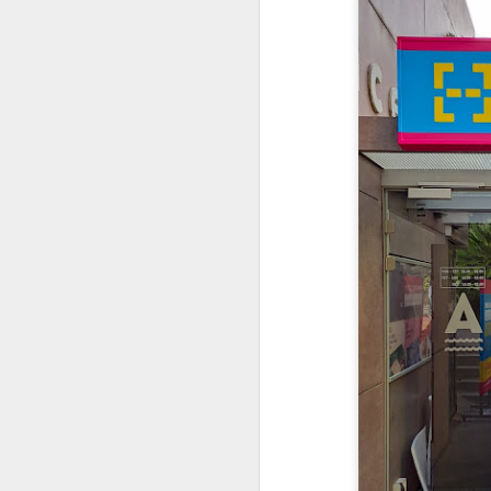
ug
J
Tk
K
se
s
im
Ml
Ja
J
Ob
Pr
pr