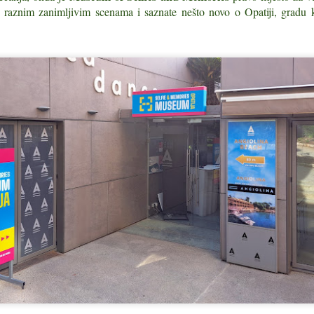
Sedam kilometara dalje, ond
 u raznim zanimljivim scenama i saznate nešto novo o Opatiji, gradu k
spuštaju u more, stoji Star
soba nego brojem stoljeća.
Kozmografiji Anonima Ravenj
i danas stoji u grbu Općine.
Svjetske zvijezde i
Istarska kuhinja: 21
JUL
JUL
20
10
slavne osobe koje su
istarsko jelo koje
boravile u Istri
morate probati
Svjetske zvijezde i slavne osobe
Istarska jela koja morate probati