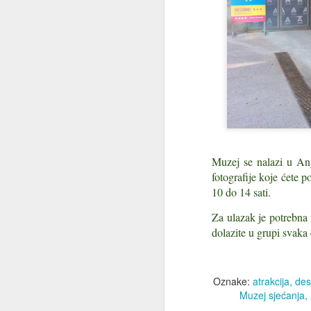
Zb
s
ba
S
J
Is
Po
sp
Muzej se nalazi u Ang
st
fotografije koje ćete 
10 do 14 sati.
Za ulazak je potrebna u
dolazite u grupi svaka 
J
Pl
Oznake:
atrakcija
des
mo
Muzej sjećanja
ro