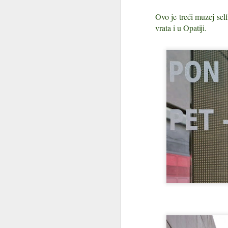
gorsko oko na propusnom kršu
Ovo je treći muzej se
Ako ste šetali Platkom i između
vrata i u Opatiji.
polazne stanice Radeševo i Malog
doma primijetili neobično jezero,
J
sigurno ste se zapitali čemu služi
i kako je ondje uopće nastalo.
Sk
Platak je posljednjih godina
ne
doživio veliku transformaciju, a
cr
najvidljiviji i vizualno najatraktivniji
novi detalj svakako je
I
akumulacijsko jezero. Ljeti izgleda
g
kao tirkizna oaza usred šume,
savršena kulisa za šetače i
Za
bicikliste.
go
J
pr
Ka
br
kr
up