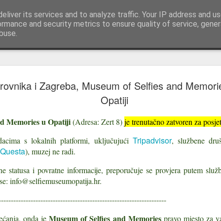
pisi | reportaže Istra i Kvarner
eliver its services and to analyze traffic. Your IP address and u
Upoznajte Istru i Kvarner kroz putopise, reportaž
ormance and security metrics to ensure quality of service, gene
buse.
Stari grad 
JUL
ovnika i Zagreba, Museum of Selfies and Memorie
29
povijesna o
Opatiji
Grad koji se nije imao gdje 
d Memories u Opatiji
(Adresa: Zert 8)
je trenutačno zatvoren za posjet
Opatija se proslavila hoteli
Tripadvisor
cima s lokalnih platformi, uključujući
, službene druš
obalu, a uz njih idu Park An
galebom na stijeni, možda na
Questa
), muzej ne radi.
Kvarnera.
e statusa i povratne informacije, preporučuje se provjera putem slu
Opatijska je priča priča o 1
ese: info@selfiemuseumopatija.hr.
kupalištima i ljetnikovcima.
--------------------------------------------------------------------
Lovranska je starija za tisuć
Museum of Selfies and Memories
jećanja, onda je
pravo mjesto za v