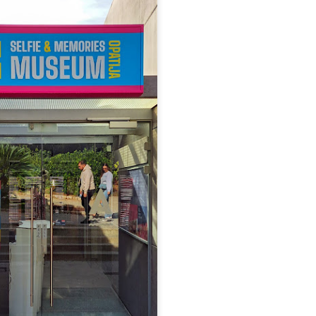
radili u zaštitu istarskog okoliša.
Tko su bili galijoti? Zaboravljena povijest veslača s
UL
1
istočne obale Jadrana
o su bili galijoti?
ad danas pogledamo mirnu jadransku pučinu, teško je zamisliti da su
 njome stoljećima probijali brodovi pokretani isključivo ljudskom
nagom – redovima okovanih ili unajmljenih veslača poznatih pod
enom galijoti. Njihova sudbina bila je usko vezana uz uspon i pad
etačke Republike, čija je vlast stoljećima obuhvaćala i istočnu obalu
drana, od Istre do Boke kotorske.
Jedinstveni mini muzej u hotelu Kvarner u Opatiji
UN
26
otkriva tajne prošlosti
novljeni hotel Kvarner poziva svoje goste na putovanje kroz vrijeme.
ošlost se ovdje otkriva kroz 290 sondi raspoređenih po javnim
ostorima — od restorana i Kristalne dvorane pa sve do samih soba.