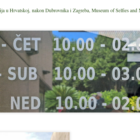
koji su oblikovali istarsku povijest
Istarska kuhinja spoj je kontinenta
lfija u Hrvatskoj, nakon Dubrovnika i Zagreba, Museum of Selfies and 
Istra, taj čarobni poluotok na
i mora, siromaške snalažljivosti i
raskrižju kultura, kroz stoljeća je
gospodske raskoši. Na istom
bila magnet za velike umove,
jelovniku naći ćete jela koja su
Legenda o sv. Pelagiju, zaštitniku Novigrada u Istri
UL
umjetnike, vladare i pustolove koji
nekad hranila težake u polju i
6
Zaboravljena baština doline Mirne
su u njenim pejzažima, povijesti i
delicije koje danas privlače
gradovima tražili utočište,
gurmane iz cijeloga svijeta. Da bi
riveni tek stotinjak metara od prometnice koja vodi prema Završju, u
inspiraciju ili odmor.
vaš boravak u Istri bio potpun,
posrednoj blizini slikovite doline rijeke Mirne, tiho propadaju ostaci
obavezno probajte neka od ovih
kve sv. Pelagija.
Ova kronika stranaca koji su
jela.
ostavili neizbrisiv trag u istarskoj
ako posvećena ranokršćanskom mučeniku iz 3. stoljeća, ova je
povijesti obogaćuje naše
Od tartufa iz motovunske šume i
rađevina danas tek oronuli podsjetnik na davna vremena.
razumijevanje o tome kako je Istra
boškarina do svježe ribe iz
postala dio europske i svjetske
Jadrana, istarska gastronomija
nimljiv je podatak da je izvan sakralne funkcije već punih stotinu
kulturne mape.
jedna je od najraznolikijih i
dina – u prvoj polovici 20. stoljeća pa sve do 1950. godine, njezin je
najcjenjenijih u Hrvatskoj.
Ekološke udruge u Istri – tihi čuvari poluotoka
UL
ostor služio kao staja.
5
Ekološke udruge u Istri – tihi čuvari poluotoka
da govorimo o Istri, najčešće mislimo na njezine gradiće na
ežuljcima, tirkizno more i bogatu gastronomiju. No iza očuvanog
ajolika koji danas privlači posjetitelje iz cijeloga svijeta stoji i tiha,
orna borba ljudi koji su svoje slobodno vrijeme, znanje i entuzijazam