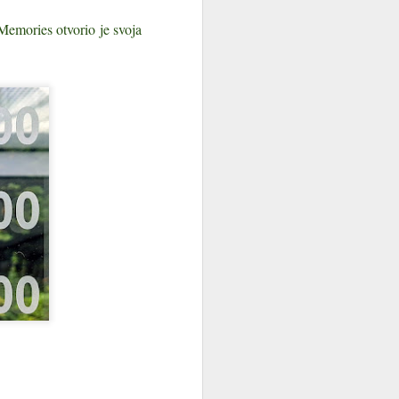
Ako ste ikada vozili istarskim
Memories otvorio je svoja
cestama u kasno poslijepodne,
kad sunce polegne po
brežuljcima, znate taj prizor: iznad
svakog sela, na vrhu gotovo
svakog brijega, u nebo strši
kameni toranj. Zvonik. Kampanil,
kako se ovdje kaže — riječ koja je
u istarski govor stigla s Jadrana i
Venecije i ostala kao dio
identiteta.
Istra je, bez pretjerivanja, zemlja
zvonika. Prema podacima portala
Istra.hr, na poluotoku ih je čak 143
— gotovo svako mjesto ima svoju
crkvu, a svaka crkva svoj
kampanil.