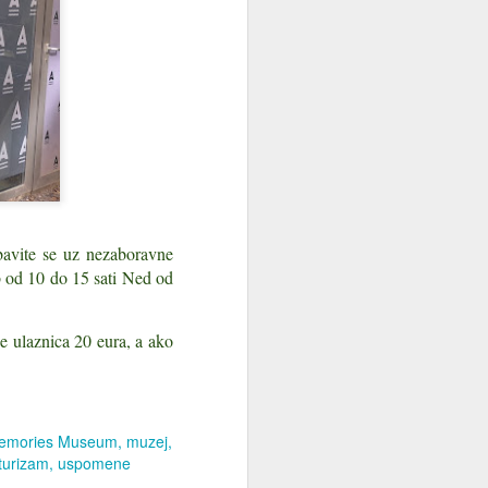
bavite se uz nezaboravne
b od 10 do 15 sati Ned od
je ulaznica 20 eura, a ako
 Memories Museum
muzej
turizam
uspomene