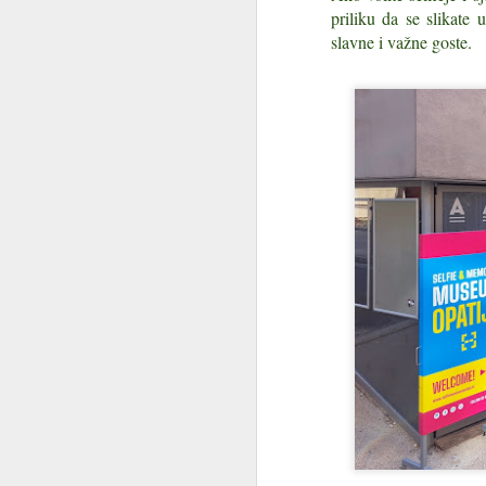
priliku da se slikate
slavne i važne goste.
Akumulacijsko jezero
JUL
26
na Platku: gorsko oko
na propusnom kršu
Akumulacijsko jezero na Platku: