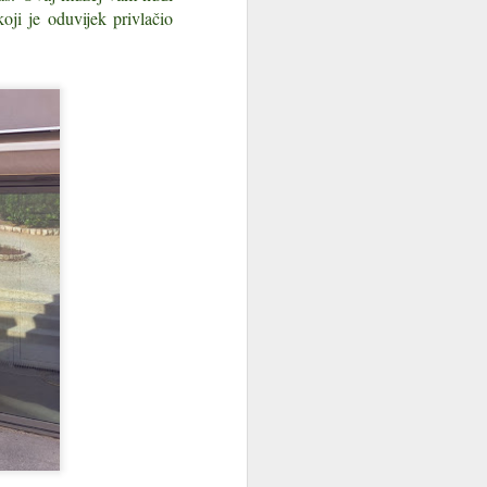
je gdje se obronci Učke najstrmije
oji je oduvijek privlačio
i grad — jezgra koja se ne dičí brojem
 Ime mjesta prvi put nalazimo u
anina, u obliku Lauriana, po lovoru koji
Istra zemlja 143
JUL
8
zvonika: top 10
istarskih mjesta po
dojmu kampanila