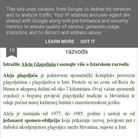
Istra photo blog POISTRI.EU © Putopisi | reportaže Istra i Kvarner
This site uses cookies from Google to deliver its services
and to analyze traffic. Your IP address and user-agent are
Pages
shared with Google along with performance and security
metrics to ensure quality of service, generate usage
statistics, and to detect and address abuse.
Aleja Glagoljaša - Uspon Istarskog
NOV
LEARN MORE
GOT IT
15
razvoda
Istražite
Aleju Glagoljaša
i saznajte više o Istarskom razvodu
Aleja glagoljaša
je jedinstveni spomenički kompleks posvećen
glagoljašima i glagoljaštvu u Istri. Proteže se uz cestu od Roča do
Huma u ukupnoj dužini od oko 7 kilometara. Ovaj važan spomenik
svjedoči o bogatoj povijesti glagoljaške tradicije u Hrvatskoj te
odaje počast našoj kulturnoj baštini i staroslavenskom jeziku.
Aleja je nastajala od 1977. do 1985. godine i sastoji se od
jedanaest spomen-obilježja
koja prikazuju razvoj, povijesni put i
duboku ukorijenjenost glagoljice među Hrvatima, napose u Istri.