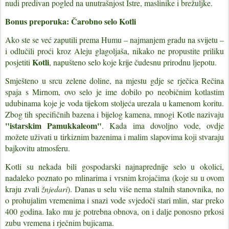
nudi predivan pogled na unutrašnjost Istre, maslinike i brežuljke.
Bonus preporuka: Čarobno selo Kotli
Ako ste se već zaputili prema Humu – najmanjem gradu na svijetu –
i odlučili proći kroz Aleju glagoljaša, nikako ne propustite priliku
Kotli
posjetiti
, napušteno selo koje krije čudesnu prirodnu ljepotu.
Smješteno u srcu zelene doline, na mjestu gdje se rječica Rečina
spaja s Mirnom, ovo selo je ime dobilo po neobičnim kotlastim
udubinama koje je voda tijekom stoljeća urezala u kamenom koritu.
Zbog tih specifičnih bazena i bijelog kamena, mnogi Kotle nazivaju
"istarskim Pamukkaleom"
. Kada ima dovoljno vode, ovdje
možete uživati u tirkiznim bazenima i malim slapovima koji stvaraju
bajkovitu atmosferu.
Kotli su nekada bili gospodarski najnaprednije selo u okolici,
nadaleko poznato po mlinarima i vrsnim krojačima (koje su u ovom
kraju zvali
žnjedari
). Danas u selu više nema stalnih stanovnika, no
o prohujalim vremenima i snazi vode svjedoči stari mlin, star preko
400 godina. Iako mu je potrebna obnova, on i dalje ponosno prkosi
zubu vremena i rječnim bujicama.