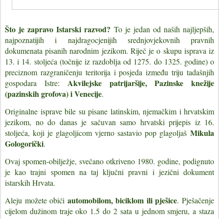
Što je zapravo Istarski razvod?
To je jedan od naših najljepših,
najpoznatijih i najdragocjenijih srednjovjekovnih pravnih
dokumenata pisanih narodnim jezikom. Riječ je o skupu isprava iz
13. i 14. stoljeća (točnije iz razdoblja od 1275. do 1325. godine) o
preciznom razgraničenju teritorija i posjeda između triju tadašnjih
Akvilejske patrijaršije, Pazinske knežije
gospodara Istre:
(pazinskih grofova) i Venecije
.
Originalne isprave bile su pisane latinskim, njemačkim i hrvatskim
jezikom, no do danas je sačuvan samo hrvatski prijepis iz 16.
Mikula
stoljeća, koji je glagoljicom vjerno sastavio pop glagoljaš
Gologorički
.
Ovaj spomen-obilježje, svečano otkriveno 1980. godine, podignuto
je kao trajni spomen na taj ključni pravni i jezični dokument
istarskih Hrvata.
automobilom, biciklom ili pješice
Aleju možete obići
. Pješačenje
cijelom dužinom traje oko 1.5 do 2 sata u jednom smjeru, a staza