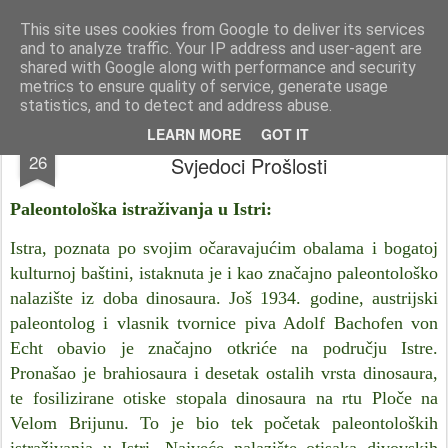
Istra photo blog POISTRI.EU © Putopisi | reportaže Istra i Kvarner
This site uses cookies from Google to deliver its services
and to analyze traffic. Your IP address and user-agent are
Pages
shared with Google along with performance and security
metrics to ensure quality of service, generate usage
statistics, and to detect and address abuse.
Paleontološka važnost Istre: Dinosauri kao
FEB
LEARN MORE
GOT IT
26
Svjedoci Prošlosti
Paleontološka istraživanja u Istri:
Istra, poznata po svojim očaravajućim obalama i bogatoj
kulturnoj baštini, istaknuta je i kao značajno paleontološko
nalazište iz doba dinosaura. Još 1934. godine, austrijski
paleontolog i vlasnik tvornice piva Adolf Bachofen von
Echt obavio je značajno otkriće na području Istre.
Pronašao je brahiosaura i desetak ostalih vrsta dinosaura,
te fosilizirane otiske stopala dinosaura na rtu Ploče na
Velom Brijunu. To je bio tek početak paleontoloških