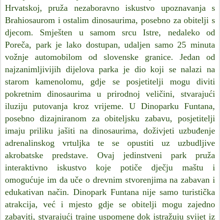
Hrvatskoj, pruža nezaboravno iskustvo upoznavanja s
Brahiosaurom i ostalim dinosaurima, posebno za obitelji s
djecom. Smješten u samom srcu Istre, nedaleko od
Poreča, park je lako dostupan, udaljen samo 25 minuta
vožnje automobilom od slovenske granice. Jedan od
najzanimljivijih dijelova parka je dio koji se nalazi na
starom kamenolomu, gdje se posjetitelji mogu diviti
pokretnim dinosaurima u prirodnoj veličini, stvarajući
iluziju putovanja kroz vrijeme. U Dinoparku Funtana,
posebno dizajniranom za obiteljsku zabavu, posjetitelji
imaju priliku jašiti na dinosaurima, doživjeti uzbuđenje
adrenalinskog vrtuljka te se opustiti uz uzbudljive
akrobatske predstave. Ovaj jedinstveni park pruža
interaktivno iskustvo koje potiče dječju maštu i
omogućuje im da uče o drevnim stvorenjima na zabavan i
edukativan način. Dinopark Funtana nije samo turistička
atrakcija, već i mjesto gdje se obitelji mogu zajedno
zabaviti, stvarajući trajne uspomene dok istražuju svijet iz