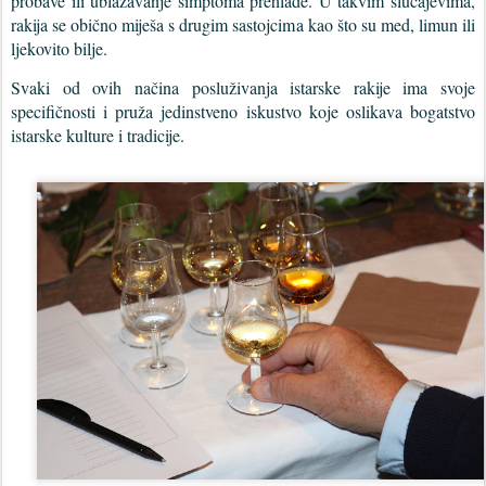
probave ili ublažavanje simptoma prehlade. U takvim slučajevima,
rakija se obično miješa s drugim sastojcima kao što su med, limun ili
ljekovito bilje.
Svaki od ovih načina posluživanja istarske rakije ima svoje
specifičnosti i pruža jedinstveno iskustvo koje oslikava bogatstvo
istarske kulture i tradicije.