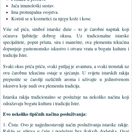
Jača imunološki sustav.
Ima protuupalna svojstva.
Koristi se u kozmetici za njegu kože i kose.
Više od pića, simbol istarske duše – to je čarobni napitak koji
očarava ljubitelje dobrog okusa. Uz tradicionalne istarske
specijalitete, poput pršuta, sira i maneštre, ova plemenita tekućina
dopunjuje gastronomsko iskustvo i otvara vrata u bogatu kulturu i
tradiciju Istre.
Svaki okus priča priču, svaki gutljaj je avantura, a svaki trenutak uz
ovu čarobnu tekućinu ostaje u sjećanju. U svijetu istarskih rakija
prepustite se čaroliji različitih aroma i uživajte u jedinstvenom
iskustvu koje nudi ova plemenita tradicija.
Istarska rakija tradicionalno se poslužuje na nekoliko načina koji
odražavaju bogatu kulturu i tradiciju Istre.
Evo nekoliko tipičnih načina posluživanja:
1. Čista: Ovo je najjednostavniji način posluživanja istarske rakije.
Rakija se ulijeva u čašu i poslužuje bez ikakvih dodataka. Ovaj