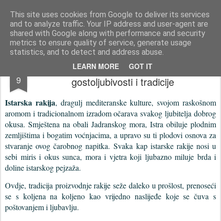
Istra photo blog POISTRI.EU © Putopisi | reportaže Istra i Kvarner
This site uses cookies from Google to deliver its services
and to analyze traffic. Your IP address and user-agent are
Pages
shared with Google along with performance and security
metrics to ensure quality of service, generate usage
statistics, and to detect and address abuse.
Više od pića: Istarska rakija kao simbol
MAR
LEARN MORE
GOT IT
9
gostoljubivosti i tradicije
Istarska rakija
, dragulj mediteranske kulture, svojom raskošnom
aromom i tradicionalnom izradom očarava svakog ljubitelja dobrog
okusa. Smještena na obali Jadranskog mora, Istra obiluje plodnim
zemljištima i bogatim voćnjacima, a upravo su ti plodovi osnova za
stvaranje ovog čarobnog napitka.
Svaka kap istarske rakije nosi u
sebi miris i okus sunca, mora i vjetra koji ljubazno miluje brda i
doline istarskog pejzaža.
Ovdje, tradicija proizvodnje rakije seže daleko u prošlost, prenoseći
se s koljena na koljeno kao vrijedno naslijeđe koje se čuva s
poštovanjem i ljubavlju.