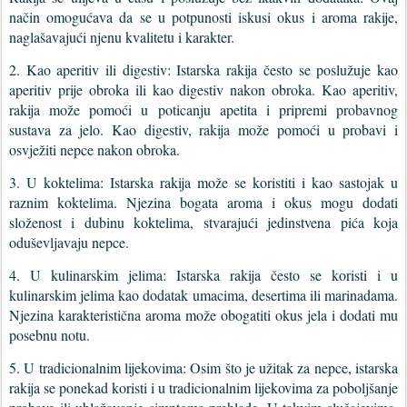
način omogućava da se u potpunosti iskusi okus i aroma rakije,
naglašavajući njenu kvalitetu i karakter.
2. Kao aperitiv ili digestiv: Istarska rakija često se poslužuje kao
aperitiv prije obroka ili kao digestiv nakon obroka. Kao aperitiv,
rakija može pomoći u poticanju apetita i pripremi probavnog
sustava za jelo. Kao digestiv, rakija može pomoći u probavi i
osvježiti nepce nakon obroka.
3. U koktelima: Istarska rakija može se koristiti i kao sastojak u
raznim koktelima. Njezina bogata aroma i okus mogu dodati
složenost i dubinu koktelima, stvarajući jedinstvena pića koja
oduševljavaju nepce.
4. U kulinarskim jelima: Istarska rakija često se koristi i u
kulinarskim jelima kao dodatak umacima, desertima ili marinadama.
Njezina karakteristična aroma može obogatiti okus jela i dodati mu
posebnu notu.
5. U tradicionalnim lijekovima: Osim što je užitak za nepce, istarska
rakija se ponekad koristi i u tradicionalnim lijekovima za poboljšanje