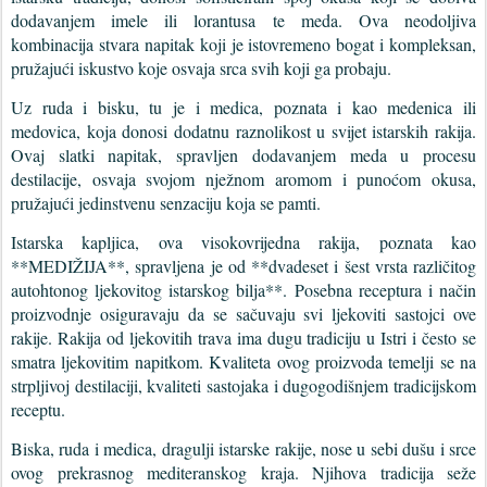
dodavanjem imele ili lorantusa te meda. Ova neodoljiva
kombinacija stvara napitak koji je istovremeno bogat i kompleksan,
pružajući iskustvo koje osvaja srca svih koji ga probaju.
Uz ruda i bisku, tu je i medica, poznata i kao medenica ili
medovica, koja donosi dodatnu raznolikost u svijet istarskih rakija.
Ovaj slatki napitak, spravljen dodavanjem meda u procesu
destilacije, osvaja svojom nježnom aromom i punoćom okusa,
pružajući jedinstvenu senzaciju koja se pamti.
Istarska kapljica, ova visokovrijedna rakija, poznata kao
**MEDIŽIJA**, spravljena je od **dvadeset i šest vrsta različitog
autohtonog ljekovitog istarskog bilja**. Posebna receptura i način
proizvodnje osiguravaju da se sačuvaju svi ljekoviti sastojci ove
rakije. Rakija od ljekovitih trava ima dugu tradiciju u Istri i često se
smatra ljekovitim napitkom. Kvaliteta ovog proizvoda temelji se na
strpljivoj destilaciji, kvaliteti sastojaka i dugogodišnjem tradicijskom
receptu.
Biska, ruda i medica, dragulji istarske rakije, nose u sebi dušu i srce
ovog prekrasnog mediteranskog kraja. Njihova tradicija seže