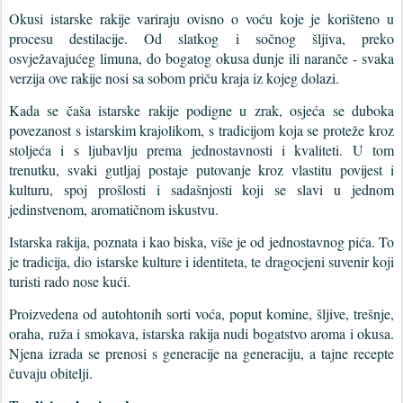
Okusi istarske rakije variraju ovisno o voću koje je korišteno u
procesu destilacije. Od slatkog i sočnog šljiva, preko
osvježavajućeg limuna, do bogatog okusa dunje ili naranče - svaka
verzija ove rakije nosi sa sobom priču kraja iz kojeg dolazi.
Kada se čaša istarske rakije podigne u zrak, osjeća se duboka
povezanost s istarskim krajolikom, s tradicijom koja se proteže kroz
stoljeća i s ljubavlju prema jednostavnosti i kvaliteti. U tom
trenutku, svaki gutljaj postaje putovanje kroz vlastitu povijest i
kulturu, spoj prošlosti i sadašnjosti koji se slavi u jednom
jedinstvenom, aromatičnom iskustvu.
Istarska rakija, poznata i kao biska, više je od jednostavnog pića. To
je tradicija, dio istarske kulture i identiteta, te dragocjeni suvenir koji
turisti rado nose kući.
Proizvedena od autohtonih sorti voća, poput komine, šljive, trešnje,
oraha, ruža i smokava, istarska rakija nudi bogatstvo aroma i okusa.
Njena izrada se prenosi s generacije na generaciju, a tajne recepte
čuvaju obitelji.