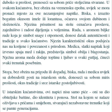
duboko u prošlost, prenoseći sa sobom priče stoljećima stvarane. U
svakom kućanstvu, bez obzira na vremensku epohu, uvijek se mora
pronaći mjesto za ove nezamjenjive napitke. Biska, s izrazito
bogatim okusom imele ili lorantusa, očarava svojom dubinom i
složenošću. Njezina prisutnost na stolu označava proslavu,
zajedništvo i radost dijeljenja s voljenima. Ruda, s aromom biljke
rude koja je simbol snage i otpornosti, donosi dašak autentičnosti i
tradicije u svako kućanstvo. Njezin karakteristični okus podsjeća
nas na korijene i povezanost s prirodom. Medica, slatki napitak koji
izvrsno spaja med i rakiju, predstavlja simbol obilja i blagostanja.
Nježna aroma meda dodaje toplinu i ljubav u svaki gutljaj, čineći
svaki trenutak posebnim.
Stoga, bez obzira na prigodu ili događaj, biska, ruda i medica uvijek
su dobrodošli gosti na istarskom stolu, donoseći sa sobom miris
prošlosti, okus tradicije i srce istarske gostoljubivosti.
U istarskim kućanstvima, ovi napici nisu samo piće - oni su dio
obiteljske baštine, dio identiteta i ponosa. Stol na kojem se nalaze
oživljava s pričama i smijehom, stvarajući nezaboravne trenutke koji
se pamte generacijama.