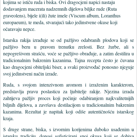
kojima se ističu ruda i biska. Ovi dragocjeni napici nastaju
dodavanjem macerata nadzemnih dijelova biljke rude (Ruta
graveolens), bijele i(ili) žute imele (Viscum album, Loranthus
europaeum), te meda, stvarajući tako jedinstvene okuse koji
očaravaju nepce.
Istarska rakija izrađuje se od pažljivo odabranih plodova koji se
pažljivo beru u pravom trenutku zrelosti. Bez žurbe, ali s
nepogrešivom strašću, voće se pažljivo obrađuje, a zatim destilira u
tradicionalnim bakrenim kazanima. Tajna recepta često je čuvana
kao dragocjeni obiteljski biser, a svaki proizvođač ponosno njeguje
svoj jedinstveni način izrade.
Ruda, s svojom intenzivnom aromom i izraženim karakterom,
predstavlja pravu poslasticu za ljubitelje rakije. Njezina izrada
zahtijeva pažljiv proces koji počinje odabiranjem najkvalitetnijih
biljnih dijelova, a završava destilacijom u tradicionalnim bakrenim
kazanima. Rezultat je napitak koji odiše autentičnošću istarskog
kraja.
S druge strane, biska, s izvornim korijenima duboko usađenim u
istarsku tradiciju, donosi sofisticirani spoj okusa koji se dobiva