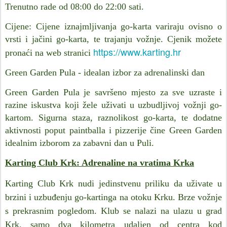
Trenutno rade od 08:00 do 22:00 sati.
Cijene: Cijene iznajmljivanja go-karta variraju ovisno o
vrsti i jačini go-karta, te trajanju vožnje. Cjenik možete
https://www.karting.hr
pronaći na web stranici
Green Garden Pula - idealan izbor za adrenalinski dan
Green Garden Pula je savršeno mjesto za sve uzraste i
razine iskustva koji žele uživati u uzbudljivoj vožnji go-
kartom. Sigurna staza, raznolikost go-karta, te dodatne
aktivnosti poput paintballa i pizzerije čine Green Garden
idealnim izborom za zabavni dan u Puli.
Karting Club Krk: Adrenaline na vratima Krka
Karting Club Krk nudi jedinstvenu priliku da uživate u
brzini i uzbuđenju go-kartinga na otoku Krku.
Brze vožnje
s prekrasnim pogledom.
Klub se nalazi na ulazu u grad
Krk, samo dva kilometra udaljen od centra kod