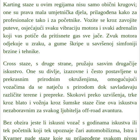
Karting staze u ovim regijama nisu samo obični krugovi;
one su prava mala umjetnička djela, prilagođena kako za
profesionalce tako i za početnike. Vozite se kroz zavojite
puteve, osjećajući svaku vibraciju motora i svaki adrenalin
koji vas potiče da pritisnete gas sve jače. Zvuk motora
odjekuje u zraku, a gume škripe u savršenoj simfoniji
brzine i tehnike.
Cross staze, s druge strane, pružaju sasvim drugačije
iskustvo. One su divlje, izazovne i često postavljene u
prekrasnim prirodnim okruženjima, omogućujući
vozačima da se natječu s prirodom dok savladavaju
različite terene i prepreke. Skokovi preko uzvišenja, trke
kroz blato i vožnja kroz šumske staze čine ova iskustva
nezaboravnim za svakog ljubitelja off-road avantura.
Bez obzira jeste li iskusni vozač s godinama iskustva ili
tek početnik koji tek upoznaje čari automobilizma, Istra i
Kvarner nude staze koje su prilagođene svakom nivou