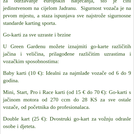
za održavanje europskih natjecanja, što je čini
jedinstvenom na cijelom Jadranu. Sigurnost vozača je na
prvom mjestu, a staza ispunjava sve najstrože sigurnosne
standarde karting sporta.
Go-karti za sve uzraste i brzine
U Green Gardenu možete iznajmiti go-karte različitih
jačina i veličina, prilagođene različitim uzrastima i
vozačkim sposobnostima:
Baby karti (10 €): Idealni za najmlađe vozače od 6 do 9
godina.
Mini, Start, Pro i Race karti (od 15 € do 70 €): Go-karti s
jačinom motora od 270 ccm do 28 KS za sve ostale
vozače, od početnika do profesionalaca.
Double kart (25 €): Dvostruki go-kart za vožnju odrasle
osobe i djeteta.