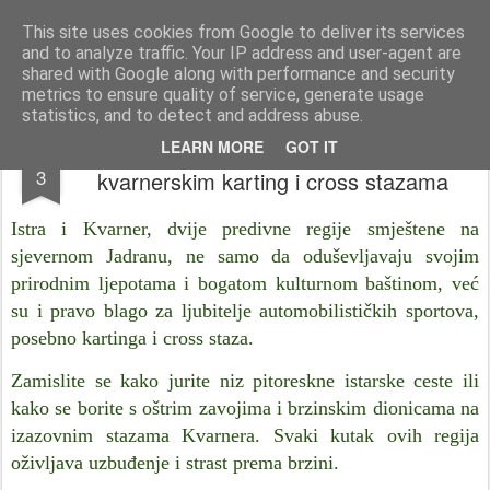
Istra photo blog POISTRI.EU © Putopisi | reportaže Istra i Kvarner
This site uses cookies from Google to deliver its services
and to analyze traffic. Your IP address and user-agent are
Pages
shared with Google along with performance and security
metrics to ensure quality of service, generate usage
statistics, and to detect and address abuse.
Adrenalinska zabava na istarskim i
APR
LEARN MORE
GOT IT
3
kvarnerskim karting i cross stazama
Istra i Kvarner, dvije predivne regije smještene na
sjevernom Jadranu, ne samo da oduševljavaju svojim
prirodnim ljepotama i bogatom kulturnom baštinom, već
su i pravo blago za ljubitelje automobilističkih sportova,
posebno kartinga i cross staza.
Zamislite se kako jurite niz pitoreskne istarske ceste ili
kako se borite s oštrim zavojima i brzinskim dionicama na
izazovnim stazama Kvarnera. Svaki kutak ovih regija
oživljava uzbuđenje i strast prema brzini.