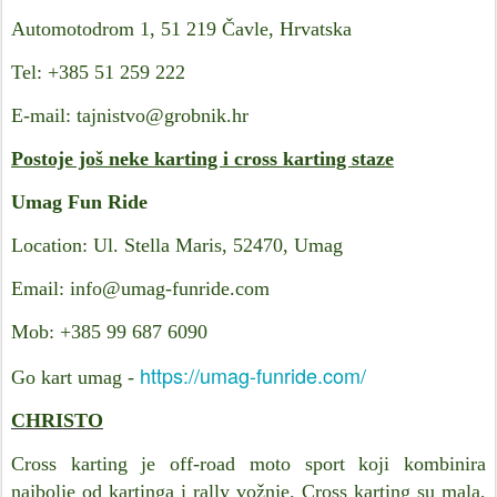
Automotodrom 1, 51 219 Čavle, Hrvatska
Tel: +385 51 259 222
E-mail: tajnistvo@grobnik.hr
Postoje još neke karting i cross karting staze
Umag Fun Ride
Location: Ul. Stella Maris, 52470, Umag
Email: info@umag-funride.com
Mob: +385 99 687 6090
https://umag-funride.com/
Go kart umag -
CHRISTO
Cross karting je off-road moto sport koji kombinira
najbolje od kartinga i rally vožnje. Cross karting su mala,