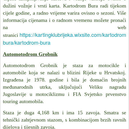
dužini vožnje i vrsti karta. Kartodrom Bura radi tijekom
cijele godine, a radno vrijeme varira ovisno o sezoni. Više
informacija cijenama i o radnom vremenu možete pronaći
na web
https://kartingklubrijeka.wixsite.com/kartodrom
stranici
bura/kartodrom-bura
Automotodrom Grobnik
Automotodrom Grobnik je staza za motocikle i
automobile koja se nalazi u blizini Rijeke u Hrvatskoj.
Izgrađena je 1978. godine i bila je domaćin brojnih
međunarodnih utrka, uključujući Veliku nagradu
Jugoslavije u motociklizmu i FIA Svjetsko prvenstvo
touring automobila.
Staza je duga 4,168 km i ima 15 zavoja. Smatra se
tehnički zahtjevnom stazom, s kombinacijom brzih ravnih
dijelova i tijesnih zavoja.