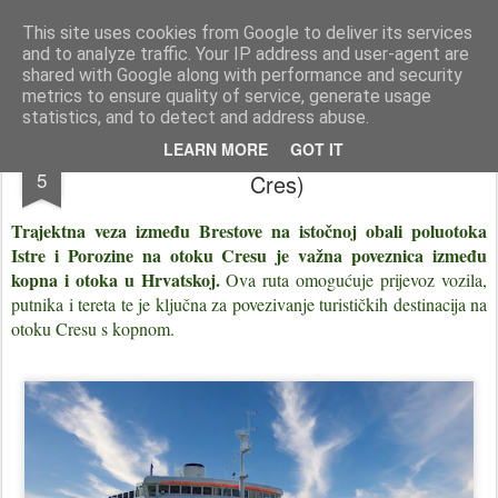
Istra photo blog POISTRI.EU © Putopisi | reportaže Istra i Kvarner
This site uses cookies from Google to deliver its services
and to analyze traffic. Your IP address and user-agent are
Pages
shared with Google along with performance and security
metrics to ensure quality of service, generate usage
statistics, and to detect and address abuse.
Trajektna veza Brestova - Porozina (otok
MAY
LEARN MORE
GOT IT
5
Cres)
Trajektna veza između Brestove na istočnoj obali poluotoka
Istre i Porozine na otoku Cresu je važna poveznica između
kopna i otoka u Hrvatskoj.
Ova ruta omogućuje prijevoz vozila,
putnika i tereta te je ključna za povezivanje turističkih destinacija na
otoku Cresu s kopnom.