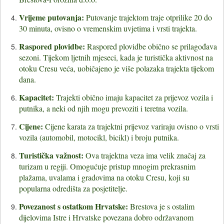
Vrijeme putovanja:
Putovanje trajektom traje otprilike 20 do
30 minuta, ovisno o vremenskim uvjetima i vrsti trajekta.
Raspored plovidbe:
Raspored plovidbe obično se prilagođava
sezoni. Tijekom ljetnih mjeseci, kada je turistička aktivnost na
otoku Cresu veća, uobičajeno je više polazaka trajekta tijekom
dana.
Kapacitet:
Trajekti obično imaju kapacitet za prijevoz vozila i
putnika, a neki od njih mogu prevoziti i teretna vozila.
Cijene:
Cijene karata za trajektni prijevoz variraju ovisno o vrsti
vozila (automobil, motocikl, bicikl) i broju putnika.
Turistička važnost:
Ova trajektna veza ima velik značaj za
turizam u regiji. Omogućuje pristup mnogim prekrasnim
plažama, uvalama i gradovima na otoku Cresu, koji su
popularna odredišta za posjetitelje.
Povezanost s ostatkom Hrvatske:
Brestova je s ostalim
dijelovima Istre i Hrvatske povezana dobro održavanom