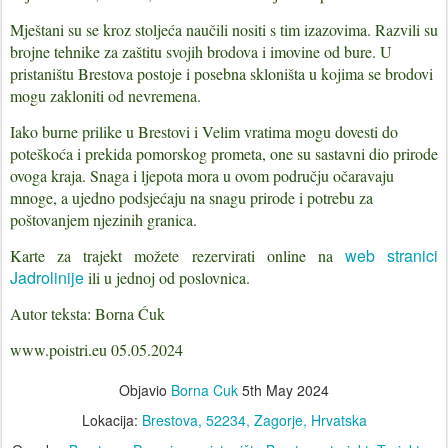
Mještani su se kroz stoljeća naučili nositi s tim izazovima. Razvili su
brojne tehnike za zaštitu svojih brodova i imovine od bure. U
pristaništu Brestova postoje i posebna skloništa u kojima se brodovi
mogu zakloniti od nevremena.
Iako burne prilike u Brestovi i Velim vratima mogu dovesti do
poteškoća i prekida pomorskog prometa, one su sastavni dio prirode
ovoga kraja. Snaga i ljepota mora u ovom području očaravaju
mnoge, a ujedno podsjećaju na snagu prirode i potrebu za
poštovanjem njezinih granica.
web stranici
Karte za trajekt možete rezervirati online na
Jadrolinije
ili u jednoj od poslovnica.
Autor teksta: Borna Ćuk
www.poistri.eu 05.05.2024
Objavio
Borna Cuk
5th May 2024
Lokacija:
Brestova, 52234, Zagorje, Hrvatska