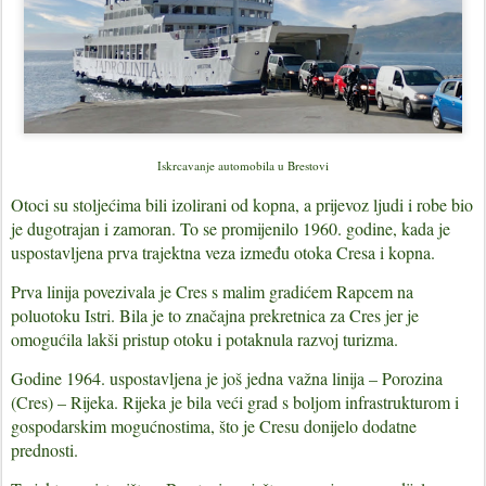
Iskrcavanje automobila u Brestovi
Otoci su stoljećima bili izolirani od kopna, a prijevoz ljudi i robe bio
je dugotrajan i zamoran. To se promijenilo 1960. godine, kada je
uspostavljena prva trajektna veza između otoka Cresa i kopna.
Prva linija povezivala je Cres s malim gradićem Rapcem na
poluotoku Istri. Bila je to značajna prekretnica za Cres jer je
omogućila lakši pristup otoku i potaknula razvoj turizma.
Godine 1964. uspostavljena je još jedna važna linija – Porozina
(Cres) – Rijeka. Rijeka je bila veći grad s boljom infrastrukturom i
gospodarskim mogućnostima, što je Cresu donijelo dodatne
prednosti.