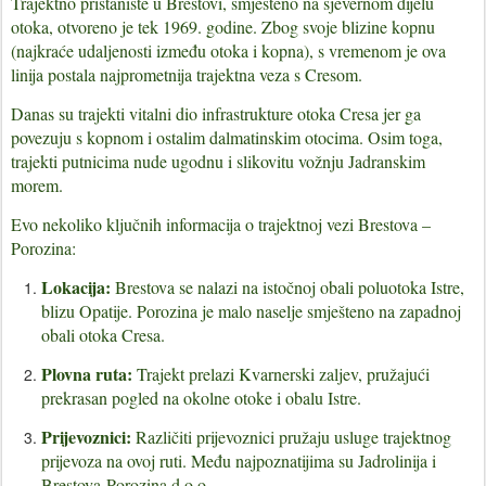
Trajektno pristanište u Brestovi, smješteno na sjevernom dijelu
otoka, otvoreno je tek 1969. godine. Zbog svoje blizine kopnu
(najkraće udaljenosti između otoka i kopna), s vremenom je ova
linija postala najprometnija trajektna veza s Cresom.
Danas su trajekti vitalni dio infrastrukture otoka Cresa jer ga
povezuju s kopnom i ostalim dalmatinskim otocima. Osim toga,
trajekti putnicima nude ugodnu i slikovitu vožnju Jadranskim
morem.
Evo nekoliko ključnih informacija o trajektnoj vezi Brestova –
Porozina:
Lokacija:
Brestova se nalazi na istočnoj obali poluotoka Istre,
blizu Opatije. Porozina je malo naselje smješteno na zapadnoj
obali otoka Cresa.
Plovna ruta:
Trajekt prelazi Kvarnerski zaljev, pružajući
prekrasan pogled na okolne otoke i obalu Istre.
Prijevoznici:
Različiti prijevoznici pružaju usluge trajektnog
prijevoza na ovoj ruti. Među najpoznatijima su Jadrolinija i
Brestova-Porozina d.o.o.