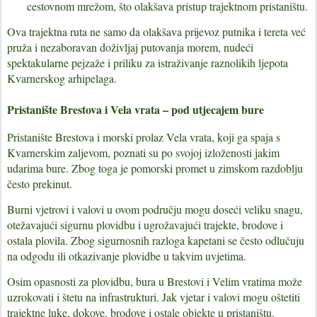
cestovnom mrežom, što olakšava pristup trajektnom pristaništu.
Ova trajektna ruta ne samo da olakšava prijevoz putnika i tereta već
pruža i nezaboravan doživljaj putovanja morem, nudeći
spektakularne pejzaže i priliku za istraživanje raznolikih ljepota
Kvarnerskog arhipelaga.
Pristanište Brestova i Vela vrata – pod utjecajem bure
Pristanište Brestova i morski prolaz Vela vrata, koji ga spaja s
Kvarnerskim zaljevom, poznati su po svojoj izloženosti jakim
udarima bure. Zbog toga je pomorski promet u zimskom razdoblju
često prekinut.
Burni vjetrovi i valovi u ovom području mogu doseći veliku snagu,
otežavajući sigurnu plovidbu i ugrožavajući trajekte, brodove i
ostala plovila. Zbog sigurnosnih razloga kapetani se često odlučuju
na odgodu ili otkazivanje plovidbe u takvim uvjetima.
Osim opasnosti za plovidbu, bura u Brestovi i Velim vratima može
uzrokovati i štetu na infrastrukturi. Jak vjetar i valovi mogu oštetiti
trajektne luke, dokove, brodove i ostale objekte u pristaništu.