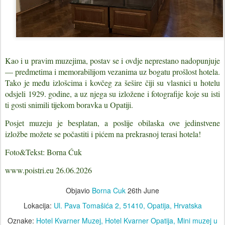
Kao i u pravim muzejima, postav se i ovdje neprestano nadopunjuje
— predmetima i memorabilijom vezanima uz bogatu prošlost hotela.
Tako je među izlošcima i kovčeg za šešire čiji su vlasnici u hotelu
odsjeli 1929. godine, a uz njega su izložene i fotografije koje su isti
ti gosti snimili tijekom boravka u Opatiji.
Posjet muzeju je besplatan, a poslije obilaska ove jedinstvene
izložbe možete se počastiti i pićem na prekrasnoj terasi hotela!
Foto&Tekst: Borna Ćuk
www.poistri.eu 26.06.2026
Objavio
Borna Cuk
26th June
Lokacija:
Ul. Pava Tomašića 2, 51410, Opatija, Hrvatska
Oznake:
Hotel Kvarner Muzej
Hotel Kvarner Opatija
Mini muzej u