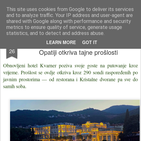
Istra photo blog POISTRI.EU © Putopisi | reportaže Istra i Kvarner
This site uses cookies from Google to deliver its services
and to analyze traffic. Your IP address and user-agent are
Pages
shared with Google along with performance and security
metrics to ensure quality of service, generate usage
statistics, and to detect and address abuse.
Jedinstveni mini muzej u hotelu Kvarner u
JUN
LEARN MORE
GOT IT
26
Opatiji otkriva tajne prošlosti
Obnovljeni hotel Kvarner poziva svoje goste na putovanje kroz
vrijeme. Prošlost se ovdje otkriva kroz 290 sondi raspoređenih po
javnim prostorima — od restorana i Kristalne dvorane pa sve do
samih soba.